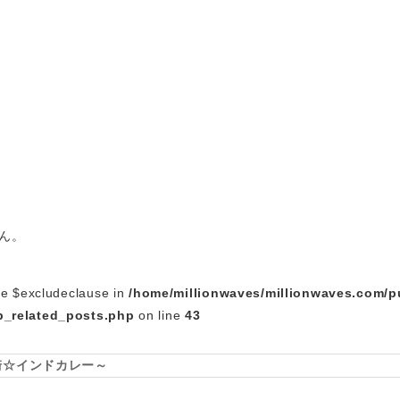
ん。
le $excludeclause in
/home/millionwaves/millionwaves.com/p
_related_posts.php
on line
43
崎☆インドカレー～