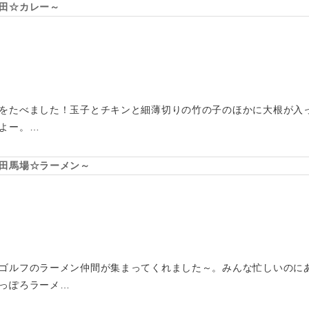
田☆カレー～
をたべました！玉子とチキンと細薄切りの竹の子のほかに大根が入
よー。…
田馬場☆ラーメン～
ゴルフのラーメン仲間が集まってくれました～。みんな忙しいのに
っぽろラーメ…