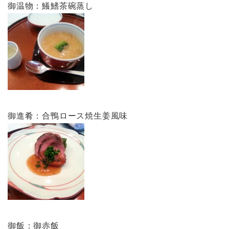
御温物：鱶鰭茶碗蒸し
御進肴：合鴨ロース焼生姜風味
御飯：御赤飯