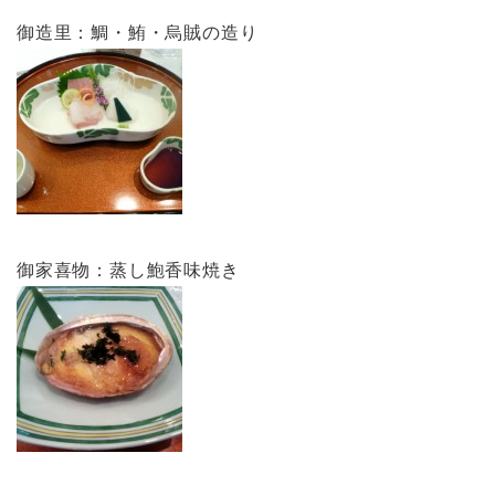
御造里：鯛・鮪・烏賊の造り
御家喜物：蒸し鮑香味焼き