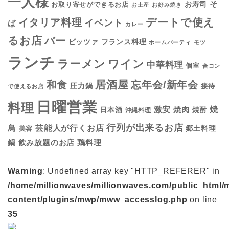
一人様
そ
お寿司
お取り寄せができるお店
お土産
お好み焼き
デートで使え
イタリア料理
イベント
ば
カレー
るお店
バー
フランス料理
ピッツァ
ホームパーティ
モツ
ランチ
ラーメン
ワイン
中華料理
個室
合コン
居酒屋
和食
忘年会/新年会
圧力鍋
接待
で使えるお店
日曜営業
料理
焼
激安
焼肉
日本酒
焼酎
沖縄料理
行列が出来るお店
鳥
芸能人が行くお店
美容
郷土料理
鍋
鶏料理
飲み放題のお店
Warning
: Undefined array key "HTTP_REFERER" in
/home/millionwaves/millionwaves.com/public_html/
content/plugins/mwp/mww_accesslog.php
on line
35