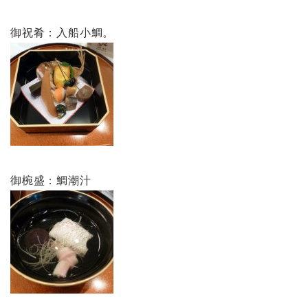
御祝肴：入船小鯛。
御椀盛：鯛潮汁