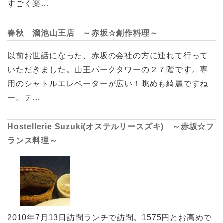
すごく楽…
春秋 溜池山王店 ～赤坂☆創作料理～
以前お世話になった、赤坂の会社の方に連れて行って
いただきました。山王パークタワーの２７階です。専
用のシャトルエレベーターが広い！眺めも綺麗ですね
ー。テ…
Hostellerie Suzuki(オステルリースズキ) ～赤坂☆フ
ランス料理～
2010年7月13日訪問ランチで訪問。1575円とお高めで