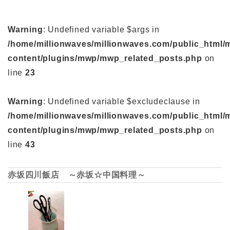
Warning
: Undefined variable $args in
/home/millionwaves/millionwaves.com/public_html/
content/plugins/mwp/mwp_related_posts.php
on
line
23
Warning
: Undefined variable $excludeclause in
/home/millionwaves/millionwaves.com/public_html/
content/plugins/mwp/mwp_related_posts.php
on
line
43
赤坂四川飯店 ～赤坂☆中国料理～