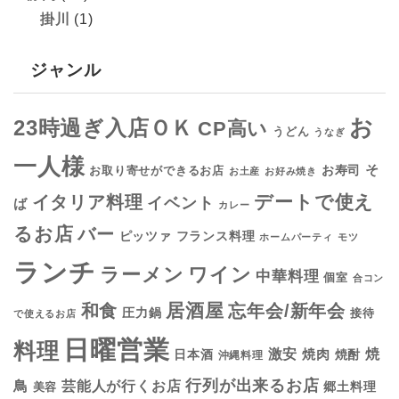
掛川
(1)
ジャンル
お
23時過ぎ入店ＯＫ
CP高い
うどん
うなぎ
一人様
そ
お寿司
お取り寄せができるお店
お土産
お好み焼き
デートで使え
イタリア料理
イベント
ば
カレー
るお店
バー
フランス料理
ピッツァ
ホームパーティ
モツ
ランチ
ラーメン
ワイン
中華料理
個室
合コン
居酒屋
和食
忘年会/新年会
圧力鍋
接待
で使えるお店
日曜営業
料理
焼
激安
焼肉
日本酒
焼酎
沖縄料理
行列が出来るお店
鳥
芸能人が行くお店
美容
郷土料理