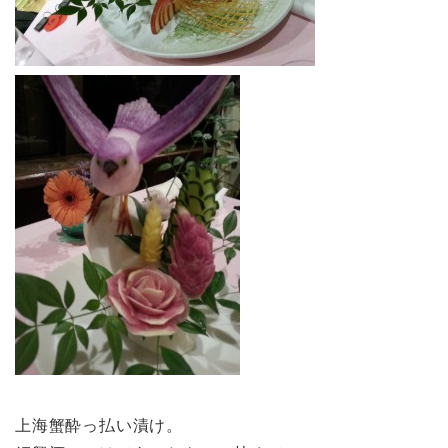
上海蟹酔っ払い漬け。