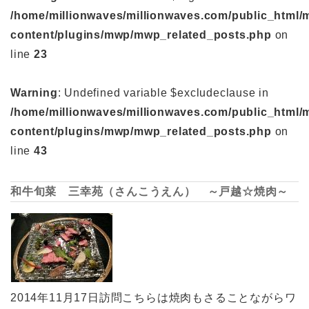
/home/millionwaves/millionwaves.com/public_html/
content/plugins/mwp/mwp_related_posts.php
on
line
23
Warning
: Undefined variable $excludeclause in
/home/millionwaves/millionwaves.com/public_html/
content/plugins/mwp/mwp_related_posts.php
on
line
43
和牛旬菜 三幸苑（さんこうえん） ～戸越☆焼肉～
2014年11月17日訪問こちらは焼肉もさることながらワ