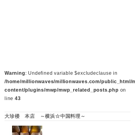
Warning
: Undefined variable $excludeclause in
/home/millionwaves/millionwaves.com/public_html/
content/plugins/mwp/mwp_related_posts.php
on
line
43
大珍楼 本店 ～横浜☆中国料理～