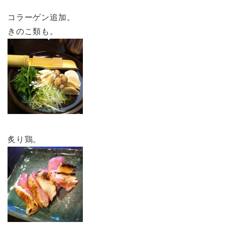
コラーゲン追加。
きのこ類も。
炙り鶏。