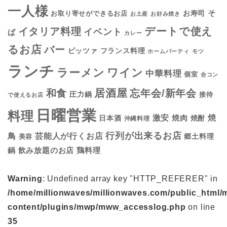
一人様
そ
お寿司
お取り寄せができるお店
お土産
お好み焼き
デートで使え
イタリア料理
イベント
ば
カレー
るお店
バー
フランス料理
ピッツァ
ホームパーティ
モツ
ランチ
ラーメン
ワイン
中華料理
個室
合コン
居酒屋
和食
忘年会/新年会
圧力鍋
接待
で使えるお店
日曜営業
料理
焼
激安
焼肉
日本酒
焼酎
沖縄料理
行列が出来るお店
鳥
芸能人が行くお店
美容
郷土料理
鍋
鶏料理
飲み放題のお店
Warning
: Undefined array key "HTTP_REFERER" in
/home/millionwaves/millionwaves.com/public_html/
content/plugins/mwp/mww_accesslog.php
on line
35