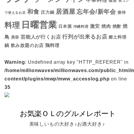
中華料理
個室
合コン
居酒屋
和食
忘年会/新年会
圧力鍋
接待
で使えるお店
日曜営業
料理
焼
激安
焼肉
日本酒
焼酎
沖縄料理
行列が出来るお店
鳥
芸能人が行くお店
美容
郷土料理
鍋
鶏料理
飲み放題のお店
Warning
: Undefined array key "HTTP_REFERER" in
/home/millionwaves/millionwaves.com/public_html/
content/plugins/mwp/mww_accesslog.php
on line
35
美味しいもの大好き♪お酒大好き♪