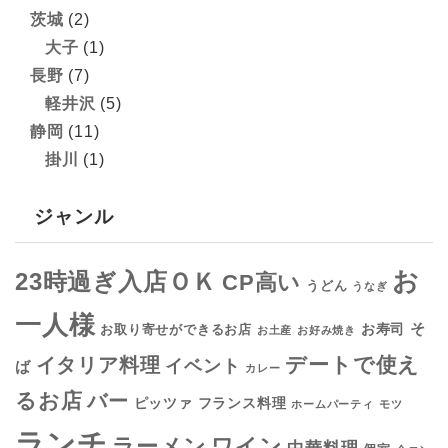
茨城
(2)
大子
(1)
長野
(7)
軽井沢
(5)
静岡
(11)
掛川
(1)
ジャンル
お
23時過ぎ入店ＯＫ
CP高い
うどん
うなぎ
一人様
そ
お寿司
お取り寄せができるお店
お土産
お好み焼き
デートで使え
イタリア料理
イベント
ば
カレー
るお店
バー
フランス料理
ピッツァ
ホームパーティ
モツ
ランチ
ラーメン
ワイン