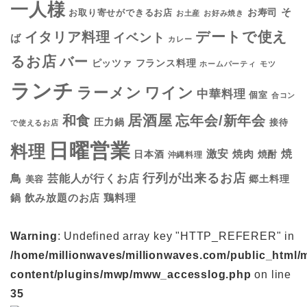
一人様
そ
お寿司
お取り寄せができるお店
お土産
お好み焼き
デートで使え
イタリア料理
イベント
ば
カレー
るお店
バー
フランス料理
ピッツァ
ホームパーティ
モツ
ランチ
ラーメン
ワイン
中華料理
個室
合コン
居酒屋
和食
忘年会/新年会
圧力鍋
接待
で使えるお店
日曜営業
料理
焼
激安
焼肉
日本酒
焼酎
沖縄料理
行列が出来るお店
鳥
芸能人が行くお店
美容
郷土料理
鍋
鶏料理
飲み放題のお店
Warning
: Undefined array key "HTTP_REFERER" in
/home/millionwaves/millionwaves.com/public_html/
content/plugins/mwp/mww_accesslog.php
on line
35