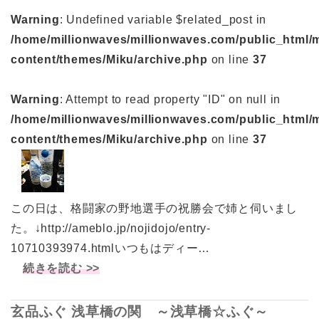
Warning
: Undefined variable $related_post in
/home/millionwaves/millionwaves.com/public_html/
content/themes/Miku/archive.php
on line
37
Warning
: Attempt to read property "ID" on null in
/home/millionwaves/millionwaves.com/public_html/
content/themes/Miku/archive.php
on line
37
この日は、格闘家の野地選手の祝勝会で姉と伺いまし
た。↓http://ameblo.jp/nojidojo/entry-
10710393974.htmlいつもはディー…
続きを読む >>
玄品ふぐ 浅草橋の関 ～浅草橋☆ふぐ～