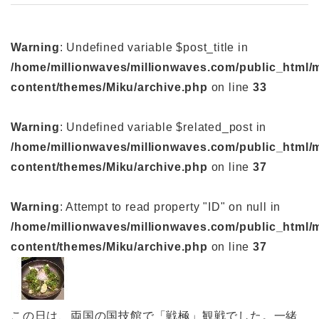
Warning
: Undefined variable $post_title in
/home/millionwaves/millionwaves.com/public_html/
content/themes/Miku/archive.php
on line
33
Warning
: Undefined variable $related_post in
/home/millionwaves/millionwaves.com/public_html/
content/themes/Miku/archive.php
on line
37
Warning
: Attempt to read property "ID" on null in
/home/millionwaves/millionwaves.com/public_html/
content/themes/Miku/archive.php
on line
37
この日は、両国の国技館で「戦極」観戦でした。一緒