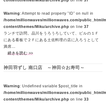
content/themes/Miku/archive.php
on line
37
Warning
: Attempt to read property "ID" on null in
/home/millionwaves/millionwaves.com/public_html/
content/themes/Miku/archive.php
on line
37
ランチで訪問。品川をうろうろしていて、ビルの１Ｆ
にある看板で２Ｆにある土佐料理の店に入ろうとして
満席…
続きを読む >>
神田羽ずし 南口店 ～神田☆お寿司～
Warning
: Undefined variable $post_title in
/home/millionwaves/millionwaves.com/public_html/
content/themes/Miku/archive.php
on line
33