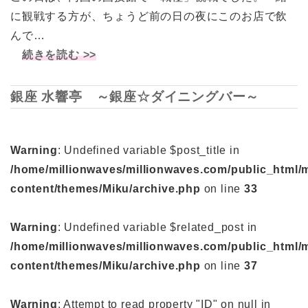
に観戦する方が、ちょうど前の日の夜にこのお店で飲
んで…
続きを読む >>
銀座 水響亭 ～銀座☆ダイニングバー～
Warning
: Undefined variable $post_title in
/home/millionwaves/millionwaves.com/public_html/
content/themes/Miku/archive.php
on line
33
Warning
: Undefined variable $related_post in
/home/millionwaves/millionwaves.com/public_html/
content/themes/Miku/archive.php
on line
37
Warning
: Attempt to read property "ID" on null in