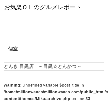
個室
とんき 目黒店 ～目黒☆とんかつ～
Warning
: Undefined variable $post_title in
/home/millionwaves/millionwaves.com/public_html/
content/themes/Miku/archive.php
on line
33