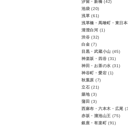
汐留・新橋
(42)
池袋
(20)
浅草
(61)
浅草橋・馬喰町・東日本
清澄白河
(1)
渋谷
(32)
白金
(7)
目黒・武蔵小山
(45)
神楽坂・四谷
(31)
神田・お茶の水
(31)
神谷町・愛宕
(1)
秋葉原
(7)
立石
(21)
築地
(3)
蒲田
(3)
西麻布・六本木・広尾
(
赤坂・溜池山王
(75)
銀座・有楽町
(91)