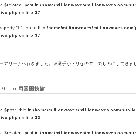
le $related_post in
/home/millionwaves/millionwaves.com/pub
hive.php
on line
37
roperty "ID" on null in
/home/millionwaves/millionwaves.com/
hive.php
on line
37
ーアリーナへ行きました。泉選手がトリなので、楽しみにしてきま
９ in 両国国技館
e $post_title in
/home/millionwaves/millionwaves.com/publi
hive.php
on line
33
le $related_post in
/home/millionwaves/millionwaves.com/pub