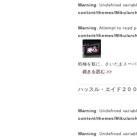
Warning
: Undefined variab
content/themes/Miku/arc
Warning
: Attempt to read p
content/themes/Miku/arc
戦極を観に、さいたまスーパ
続きを読む >>
ハッスル・エイド２００
Warning
: Undefined variabl
content/themes/Miku/arc
Warning
: Undefined variab