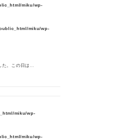
lic_html/miku/wp-
public_html/miku/wp-
した。この日は…
c_html/miku/wp-
lic_html/miku/wp-