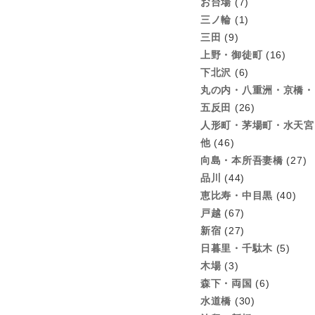
お台場
(7)
三ノ輪
(1)
三田
(9)
上野・御徒町
(16)
下北沢
(6)
丸の内・八重洲・京橋・
五反田
(26)
人形町・茅場町・水天宮
他
(46)
向島・本所吾妻橋
(27)
品川
(44)
恵比寿・中目黒
(40)
戸越
(67)
新宿
(27)
日暮里・千駄木
(5)
木場
(3)
森下・両国
(6)
水道橋
(30)