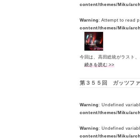
content/themes/Miku/arc
Warning
: Attempt to read p
content/themes/Miku/arc
今回は、高田総統がラスト、
続きを読む >>
第３５５回 ガッツファ
Warning
: Undefined variabl
content/themes/Miku/arc
Warning
: Undefined variab
content/themes/Miku/arc