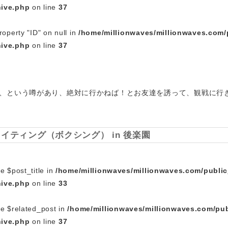
hive.php
on line
37
roperty "ID" on null in
/home/millionwaves/millionwaves.com/
hive.php
on line
37
、という噂があり、絶対に行かねば！とお友達を誘って、観戦に行
イティング（ボクシング） in 後楽園
e $post_title in
/home/millionwaves/millionwaves.com/publi
hive.php
on line
33
le $related_post in
/home/millionwaves/millionwaves.com/pub
hive.php
on line
37