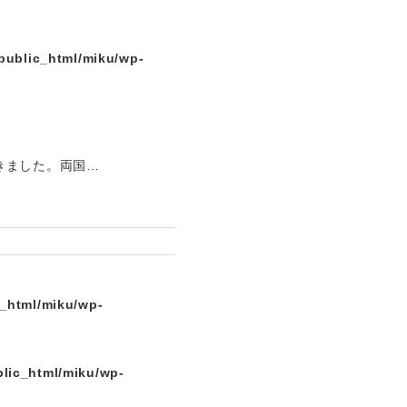
public_html/miku/wp-
きました。両国…
c_html/miku/wp-
lic_html/miku/wp-