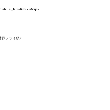
public_html/miku/wp-
世界フライ級６…