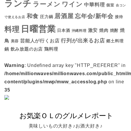
ランチ
ラーメン
ワイン
中華料理
個室
合コン
居酒屋
和食
忘年会/新年会
圧力鍋
接待
で使えるお店
日曜営業
料理
焼
激安
焼肉
日本酒
焼酎
沖縄料理
行列が出来るお店
鳥
芸能人が行くお店
美容
郷土料理
鍋
鶏料理
飲み放題のお店
Warning
: Undefined array key "HTTP_REFERER" in
/home/millionwaves/millionwaves.com/public_html/
content/plugins/mwp/mww_accesslog.php
on line
35
美味しいもの大好き♪お酒大好き♪