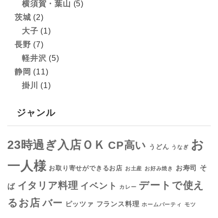
横須賀・葉山
(5)
茨城
(2)
大子
(1)
長野
(7)
軽井沢
(5)
静岡
(11)
掛川
(1)
ジャンル
お
23時過ぎ入店ＯＫ
CP高い
うどん
うなぎ
一人様
そ
お寿司
お取り寄せができるお店
お土産
お好み焼き
デートで使え
イタリア料理
イベント
ば
カレー
るお店
バー
フランス料理
ピッツァ
ホームパーティ
モツ