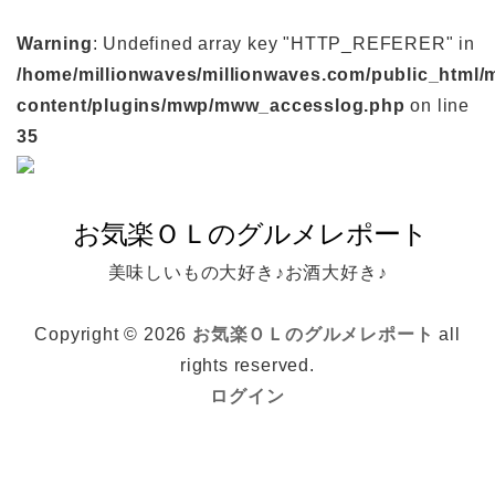
Warning
: Undefined array key "HTTP_REFERER" in
/home/millionwaves/millionwaves.com/public_html/
content/plugins/mwp/mww_accesslog.php
on line
35
美味しいもの大好き♪お酒大好き♪
Copyright © 2026
お気楽ＯＬのグルメレポート
all
rights reserved.
ログイン