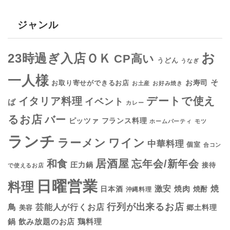
ジャンル
お
23時過ぎ入店ＯＫ
CP高い
うどん
うなぎ
一人様
そ
お寿司
お取り寄せができるお店
お土産
お好み焼き
デートで使え
イタリア料理
イベント
ば
カレー
るお店
バー
フランス料理
ピッツァ
ホームパーティ
モツ
ランチ
ラーメン
ワイン
中華料理
個室
合コン
居酒屋
和食
忘年会/新年会
圧力鍋
接待
で使えるお店
日曜営業
料理
焼
激安
焼肉
日本酒
焼酎
沖縄料理
行列が出来るお店
鳥
芸能人が行くお店
美容
郷土料理
鍋
鶏料理
飲み放題のお店