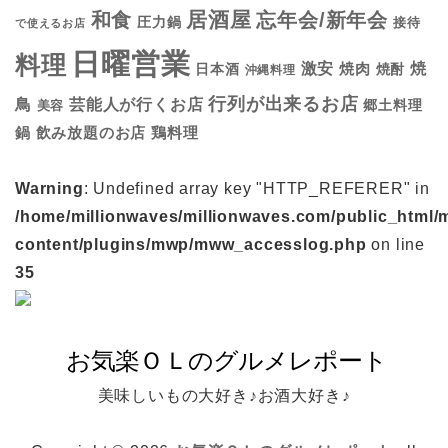
居酒屋
和食
忘年会/新年会
圧力鍋
接待
で使えるお店
日曜営業
料理
焼
激安
焼肉
日本酒
焼酎
沖縄料理
行列が出来るお店
鳥
芸能人が行くお店
美容
郷土料理
鍋
鶏料理
飲み放題のお店
Warning
: Undefined array key "HTTP_REFERER" in
/home/millionwaves/millionwaves.com/public_html/
content/plugins/mwp/mww_accesslog.php
on line
35
美味しいもの大好き♪お酒大好き♪