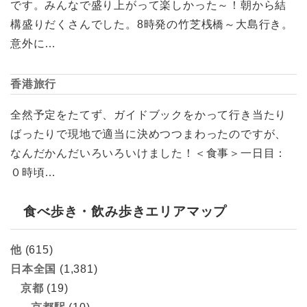
です。みんなで盛り上がって楽しかった～！朝から結
構盛りだくさんでした。8時発の竹芝桟橋～大島行き。
意外に…
香港旅行
全然予定をたてず、ガイドブックをかって行き当たり
ばったりで現地で適当に決めつつまわったのですが、
なんだかんだいろいろいけました！＜食事＞一日目：
０時頃…
食べ歩き・飲み歩きエリアマップ
他
(615)
日本全国
(1,381)
京都
(19)