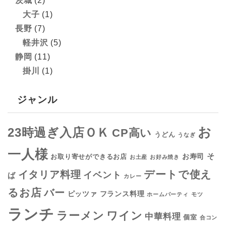
茨城
(2)
大子
(1)
長野
(7)
軽井沢
(5)
静岡
(11)
掛川
(1)
ジャンル
お
23時過ぎ入店ＯＫ
CP高い
うどん
うなぎ
一人様
そ
お寿司
お取り寄せができるお店
お土産
お好み焼き
デートで使え
イタリア料理
イベント
ば
カレー
るお店
バー
フランス料理
ピッツァ
ホームパーティ
モツ
ランチ
ラーメン
ワイン
中華料理
個室
合コン