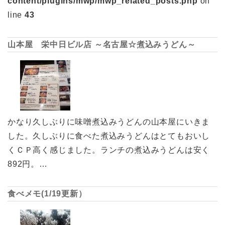
content/plugins/mwp/mwp_related_posts.php
on
line
43
山本屋 栄中日ビル店 ～名古屋☆煮込みうどん～
かなり久しぶりに味噌煮込みうどんの山本屋にいきま
した。久しぶりに食べた煮込みうどんはとてもおいし
くＣＰ高く感じました。ランチの煮込みうどんは安く
892円。…
食べメモ(1/19更新）