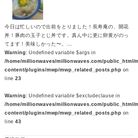
今日は忙しいので出前をとりました！長寿庵の、開花
丼！豚肉の玉子とじ丼です。真ん中に更に卵黄がのっ
てます！美味しかった〜。…
Warning
: Undefined variable $args in
/home/millionwaves/millionwaves.com/public_html/
content/plugins/mwp/mwp_related_posts.php
on
line
23
Warning
: Undefined variable $excludeclause in
/home/millionwaves/millionwaves.com/public_html/
content/plugins/mwp/mwp_related_posts.php
on
line
43