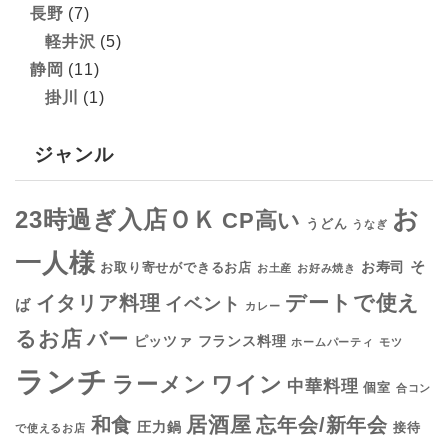
長野
(7)
軽井沢
(5)
静岡
(11)
掛川
(1)
ジャンル
お
23時過ぎ入店ＯＫ
CP高い
うどん
うなぎ
一人様
そ
お寿司
お取り寄せができるお店
お土産
お好み焼き
デートで使え
イタリア料理
イベント
ば
カレー
るお店
バー
フランス料理
ピッツァ
ホームパーティ
モツ
ランチ
ラーメン
ワイン
中華料理
個室
合コン
居酒屋
和食
忘年会/新年会
圧力鍋
接待
で使えるお店