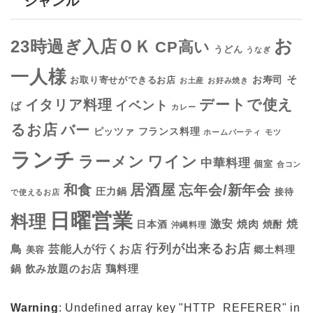
ジャンル
お
23時過ぎ入店ＯＫ
CP高い
うどん
うなぎ
一人様
そ
お寿司
お取り寄せができるお店
お土産
お好み焼き
デートで使え
イタリア料理
イベント
ば
カレー
るお店
バー
フランス料理
ピッツァ
ホームパーティ
モツ
ランチ
ラーメン
ワイン
中華料理
個室
合コン
居酒屋
和食
忘年会/新年会
圧力鍋
接待
で使えるお店
日曜営業
料理
焼
激安
焼肉
日本酒
焼酎
沖縄料理
行列が出来るお店
鳥
芸能人が行くお店
美容
郷土料理
鍋
鶏料理
飲み放題のお店
Warning
: Undefined array key "HTTP_REFERER" in