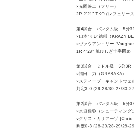
×光岡映二（フリー）
2R 2’21” TKO (レフ
第4試合 バンタム級 5分3
×山本“KID”徳郁（KRAZY B
○ヴァウアン・リー [Vaughan 
1R 4’29” 腕ひしぎ十字固め
第3試合 ミドル級 5分3R
○福田 力（GRABAKA）
×スティーブ・キャントウェ
判定3-0 (29-28/30-27/30-27
第2試合 バンタム級 5分3
×水垣偉弥（シューティング
○クリス・カリアーゾ [Chris Ca
判定0-3 (28-29/28-29/28-29