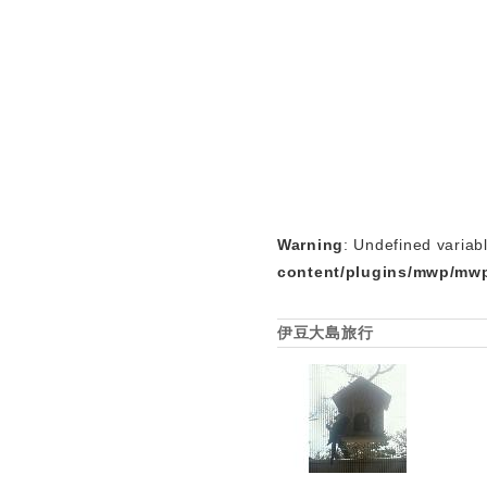
Warning
: Undefined variab
content/plugins/mwp/mwp
伊豆大島旅行