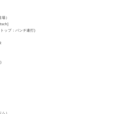
道場）
sch]
リーストップ：パンチ連打)
R
)
ジム）