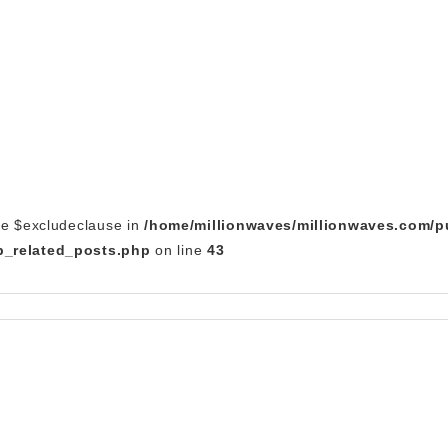
le $excludeclause in
/home/millionwaves/millionwaves.com/p
_related_posts.php
on line
43