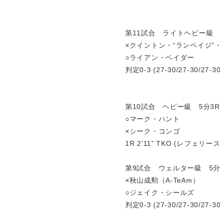
第11試合 ライトヘビー級 
×クイントン・“ランペイジ”
○ライアン・ベイダー
判定0-3 (27-30/27-30/27-30
第10試合 ヘビー級 5分3R
○マーク・ハント
×シーク・コンゴ
1R 2’11” TKO (レフェ
第9試合 ウェルター級 5分
×秋山成勲（A-TeAm）
○ジェイク・シールズ
判定0-3 (27-30/27-30/27-30