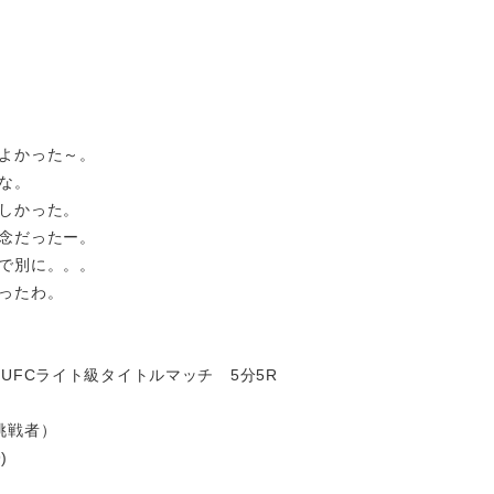
よかった～。
な。
しかった。
念だったー。
で別に。。。
ったわ。
UFCライト級タイトルマッチ 5分5R
）
挑戦者）
)