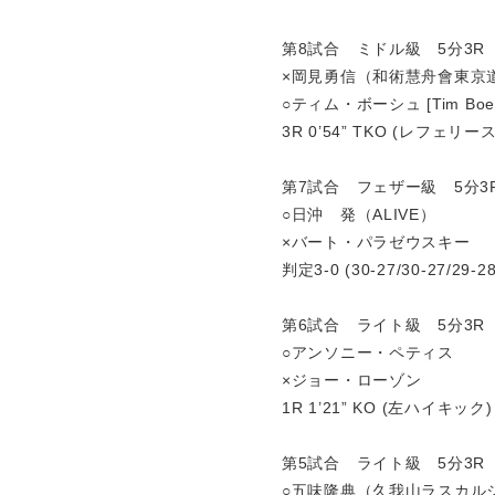
第8試合 ミドル級 5分3R
×岡見勇信（和術慧舟會東京
○ティム・ボーシュ [Tim Boet
3R 0’54” TKO (レフェ
第7試合 フェザー級 5分3
○日沖 発（ALIVE）
×バート・パラゼウスキー
判定3-0 (30-27/30-27/29-28
第6試合 ライト級 5分3R
○アンソニー・ペティス
×ジョー・ローゾン
1R 1’21” KO (左ハイキック)
第5試合 ライト級 5分3R
○五味隆典（久我山ラスカル