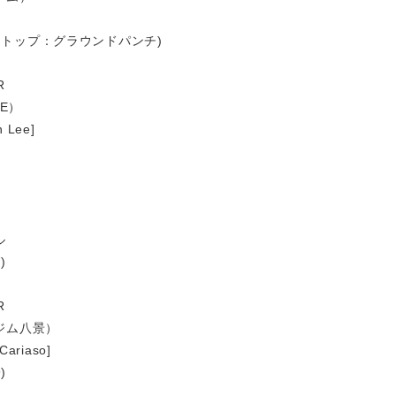
ェリーストップ：グラウンドパンチ)
R
EE）
Lee]
ル
)
R
ジム八景）
riaso]
)