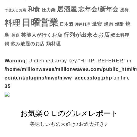
居酒屋
和食
忘年会/新年会
圧力鍋
接待
で使えるお店
日曜営業
料理
焼
激安
焼肉
日本酒
焼酎
沖縄料理
行列が出来るお店
鳥
芸能人が行くお店
美容
郷土料理
鍋
鶏料理
飲み放題のお店
Warning
: Undefined array key "HTTP_REFERER" in
/home/millionwaves/millionwaves.com/public_html/
content/plugins/mwp/mww_accesslog.php
on line
35
美味しいもの大好き♪お酒大好き♪