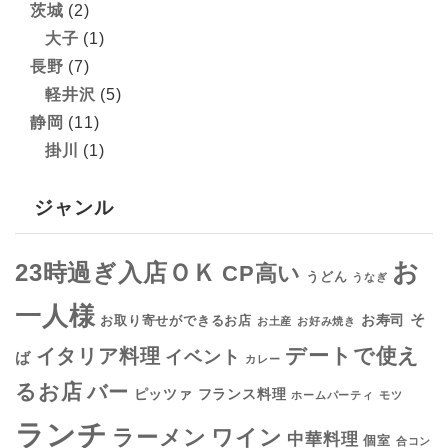
茨城
(2)
大子
(1)
長野
(7)
軽井沢
(5)
静岡
(11)
掛川
(1)
ジャンル
お
23時過ぎ入店ＯＫ
CP高い
うどん
うなぎ
一人様
そ
お寿司
お取り寄せができるお店
お土産
お好み焼き
デートで使え
イタリア料理
イベント
ば
カレー
るお店
バー
フランス料理
ピッツァ
ホームパーティ
モツ
ランチ
ラーメン
ワイン
中華料理
個室
合コン