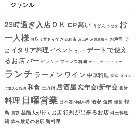
ジャンル
お
23時過ぎ入店ＯＫ
CP高い
うどん
うなぎ
一人様
そ
お寿司
お取り寄せができるお店
お土産
お好み焼き
デートで使え
イタリア料理
イベント
ば
カレー
るお店
バー
フランス料理
ピッツァ
ホームパーティ
モツ
ランチ
ラーメン
ワイン
中華料理
個室
合コン
居酒屋
和食
忘年会/新年会
圧力鍋
接待
で使えるお店
日曜営業
料理
焼
激安
焼肉
日本酒
焼酎
沖縄料理
行列が出来るお店
鳥
芸能人が行くお店
美容
郷土料理
鍋
鶏料理
飲み放題のお店