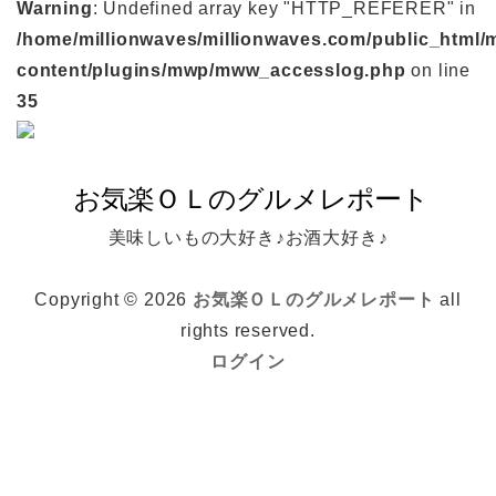
Warning
: Undefined array key "HTTP_REFERER" in
/home/millionwaves/millionwaves.com/public_html/
content/plugins/mwp/mww_accesslog.php
on line
35
美味しいもの大好き♪お酒大好き♪
Copyright © 2026
お気楽ＯＬのグルメレポート
all
rights reserved.
ログイン