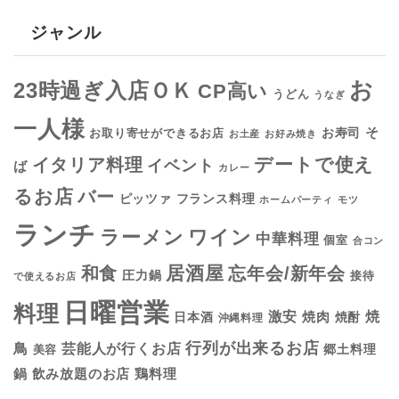
ジャンル
お
23時過ぎ入店ＯＫ
CP高い
うどん
うなぎ
一人様
そ
お寿司
お取り寄せができるお店
お土産
お好み焼き
デートで使え
イタリア料理
イベント
ば
カレー
るお店
バー
フランス料理
ピッツァ
ホームパーティ
モツ
ランチ
ラーメン
ワイン
中華料理
個室
合コン
居酒屋
和食
忘年会/新年会
圧力鍋
接待
で使えるお店
日曜営業
料理
焼
激安
焼肉
日本酒
焼酎
沖縄料理
行列が出来るお店
鳥
芸能人が行くお店
美容
郷土料理
鍋
鶏料理
飲み放題のお店