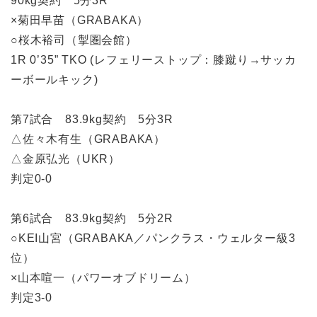
90kg契約 5分3R
×菊田早苗（GRABAKA）
○桜木裕司（掣圏会館）
1R 0’35” TKO (レフェリーストップ：膝蹴り→サッカ
ーボールキック)
第7試合 83.9kg契約 5分3R
△佐々木有生（GRABAKA）
△金原弘光（UKR）
判定0-0
第6試合 83.9kg契約 5分2R
○KEI山宮（GRABAKA／パンクラス・ウェルター級3
位）
×山本喧一（パワーオブドリーム）
判定3-0