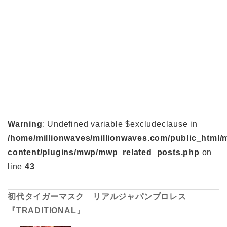
Warning
: Undefined variable $excludeclause in
/home/millionwaves/millionwaves.com/public_html/
content/plugins/mwp/mwp_related_posts.php
on
line
43
初代タイガーマスク リアルジャパンプロレス
『TRADITIONAL』