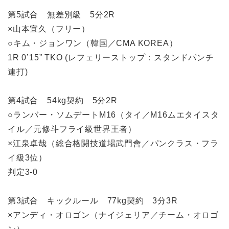
第5試合 無差別級 5分2R
×山本宜久（フリー）
○キム・ジョンワン（韓国／CMA KOREA）
1R 0’15” TKO (レフェリーストップ：スタンドパンチ
連打)
第4試合 54kg契約 5分2R
○ランバー・ソムデートM16（タイ／M16ムエタイスタ
イル／元修斗フライ級世界王者）
×江泉卓哉（総合格闘技道場武門會／パンクラス・フラ
イ級3位）
判定3-0
第3試合 キックルール 77kg契約 3分3R
×アンディ・オロゴン（ナイジェリア／チーム・オロゴ