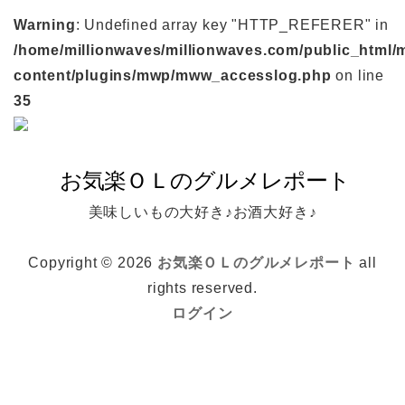
Warning
: Undefined array key "HTTP_REFERER" in
/home/millionwaves/millionwaves.com/public_html/
content/plugins/mwp/mww_accesslog.php
on line
35
美味しいもの大好き♪お酒大好き♪
Copyright © 2026
お気楽ＯＬのグルメレポート
all
rights reserved.
ログイン