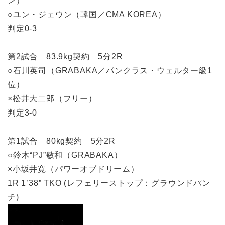
ン）
○ユン・ジェウン（韓国／CMA KOREA）
判定0-3
第2試合 83.9kg契約 5分2R
○石川英司（GRABAKA／パンクラス・ウェルター級1
位）
×松井大二郎（フリー）
判定3-0
第1試合 80kg契約 5分2R
○鈴木“PJ”敏和（GRABAKA）
×小坂井寛（パワーオブドリーム）
1R 1’38” TKO (レフェリーストップ：グラウンドパン
チ)