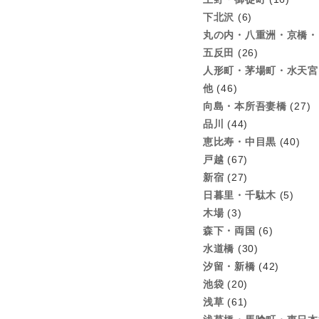
下北沢
(6)
丸の内・八重洲・京橋・
五反田
(26)
人形町・茅場町・水天宮
他
(46)
向島・本所吾妻橋
(27)
品川
(44)
恵比寿・中目黒
(40)
戸越
(67)
新宿
(27)
日暮里・千駄木
(5)
木場
(3)
森下・両国
(6)
水道橋
(30)
汐留・新橋
(42)
池袋
(20)
浅草
(61)