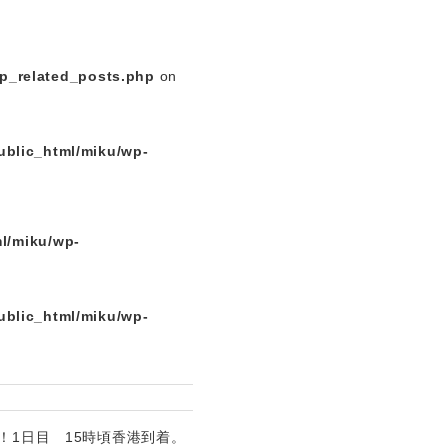
p_related_posts.php
on
ublic_html/miku/wp-
l/miku/wp-
ublic_html/miku/wp-
！1日目 15時頃香港到着。