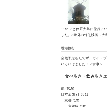
11/2~3と伊豆大島に旅
した。8時発の竹芝桟橋～大
香港旅行
全然予定をたてず、ガイドブ
いろいけました！＜食事＞一
食べ歩き・飲み歩き
他
(615)
日本全国
(1,381)
京都
(19)
京都駅
(10)