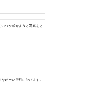
でいつか載せようと写真をと
るながーい行列に並びます。