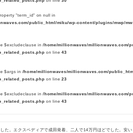
_related_posts.php
on line
30
roperty "term_id" on null in
ionwaves.com/public_html/miku/wp-content/plugins/mwp/mw
le $excludeclause in
/home/millionwaves/millionwaves.com/p
_related_posts.php
on line
43
le $args in
/home/millionwaves/millionwaves.com/public_htm
_related_posts.php
on line
23
le $excludeclause in
/home/millionwaves/millionwaves.com/p
_related_posts.php
on line
43
ました。エクスペディアで成田発着、二人で14万円ほどでした。安い