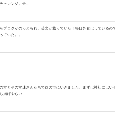
チャレンジ。金…
らブログがのっとられ、英文が載っていた！毎日外食はしているの
っていた。。…
の方とその常連さんたちで酉の市にいきました。まずは神社にはい
ら揚げやらい…