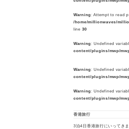
content/plugins/mwp/mwp
Warning
: Attempt to read p
/home/millionwaves/mill
line
30
Warning
: Undefined variab
content/plugins/mwp/mwp
Warning
: Undefined variab
content/plugins/mwp/mwp
Warning
: Undefined variab
content/plugins/mwp/mwp
香港旅行
3泊4日香港旅行にいってき