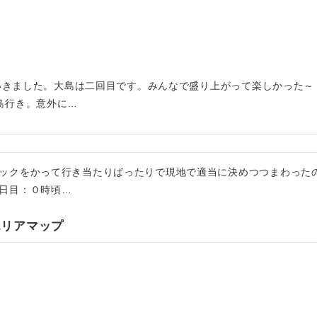
行にいきました。大島は二回目です。みんなで盛り上がって楽しかった
島行き。意外に…
ックをかって行き当たりばったりで現地で適当に決めつつまわった
日目：０時頃…
エリアマップ