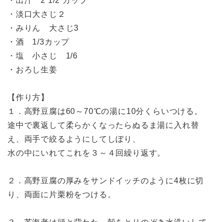
・出汁 2 1/2 カップ
・淡口大さじ２
・みりん 大さじ3
・酒 1/3カップ
・塩 小さじ 1/6
・おろし生姜
【作り方】
１．高野豆腐は60～70℃の湯に10分くらいつける。
途中で裏返して柔らかくなったらぬるま湯に入れ替
え、両手で絞るようにしてしぼり、
水の中にいれてこれを３～４回繰り返す。
２．高野豆腐の厚みをサンドイッチのように4枚に切
り、両面に片栗粉をつける。