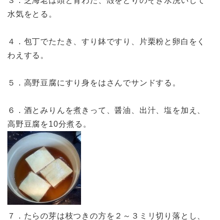
３．芝海老は頭と背わた、殻をとりのぞき水洗いして
水気をとる。
４．包丁でたたき、すり鉢ですり、片栗粉と卵白をく
わえする。
５．高野豆腐にすり身をはさんでサンドする。
６．酒とみりんを煮きって、醤油、出汁、塩を加え、
高野豆腐を10分煮る。
７．たらの芽は枝つきの方を２～３ミリ切り落とし、