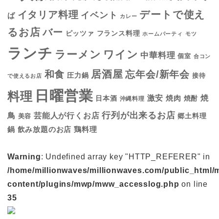
デートで使え
イタリア料理
イベント
ば
カレー
るお店
バー
フランス料理
ピッツァ
ホームパーティ
モツ
ランチ
ラーメン
ワイン
中華料理
個室
合コン
居酒屋
和食
忘年会/新年会
圧力鍋
接待
で使えるお店
日曜営業
料理
焼
激安
焼肉
日本酒
焼酎
沖縄料理
行列が出来るお店
鳥
芸能人が行くお店
美容
郷土料理
鍋
鶏料理
飲み放題のお店
Warning
: Undefined array key "HTTP_REFERER" in
/home/millionwaves/millionwaves.com/public_html/
content/plugins/mwp/mww_accesslog.php
on line
35