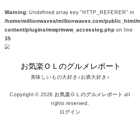
Warning
: Undefined array key "HTTP_REFERER" in
/home/millionwaves/millionwaves.com/public_html/
content/plugins/mwp/mww_accesslog.php
on line
35
美味しいもの大好き♪お酒大好き♪
Copyright © 2026
お気楽ＯＬのグルメレポート
all
rights reserved.
ログイン