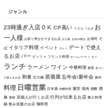
ジャンル
お
23時過ぎ入店ＯＫ
CP高い
うどん
うなぎ
一人様
そ
お寿司
お取り寄せができるお店
お土産
お好み焼き
デートで使え
イタリア料理
イベント
ば
カレー
るお店
バー
フランス料理
ピッツァ
ホームパーティ
モツ
ランチ
ラーメン
ワイン
中華料理
個室
合コン
居酒屋
和食
忘年会/新年会
圧力鍋
接待
で使えるお店
日曜営業
料理
焼
激安
焼肉
日本酒
焼酎
沖縄料理
行列が出来るお店
鳥
芸能人が行くお店
美容
郷土料理
鍋
鶏料理
飲み放題のお店