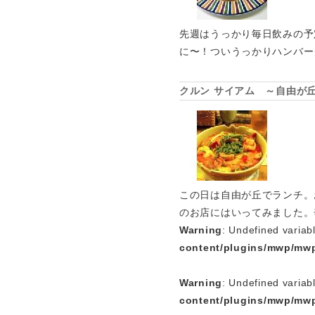
先週はうっかり毎日飲みの予
に〜！ついうっかりハンバー
クルン サイアム ～自由が
この日は自由が丘でランチ。
のお店にはいってみました。
Warning
: Undefined variab
content/plugins/mwp/mwp
Warning
: Undefined variab
content/plugins/mwp/mwp