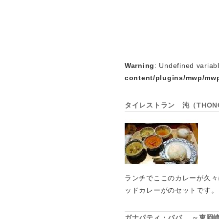
Warning
: Undefined variab
content/plugins/mwp/mwp
タイレストラン 沌（THON
ランチでここのカレーが久々
ッドカレーがのセットです。
ガナパティ・ババ ～東岡