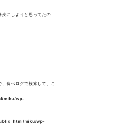
蕎麦にしようと思ってたの
で、食べログで検索して、こ
l/miku/wp-
ublic_html/miku/wp-