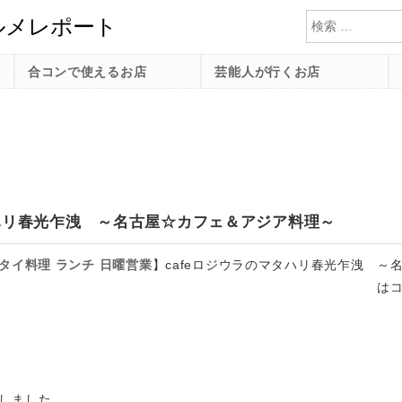
検索
合コンで使えるお店
芸能人が行くお店
タハリ春光乍洩 ～名古屋☆カフェ＆アジア料理～
タイ料理
ランチ
日曜営業
】
cafeロジウラのマタハリ春光乍洩 ～
は
しました。