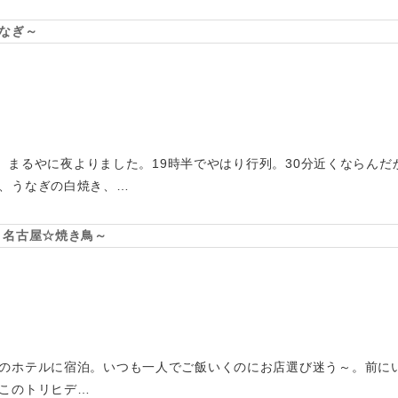
なぎ～
めて、まるやに夜よりました。19時半でやはり行列。30分近くならん
、うなぎの白焼き、…
～名古屋☆焼き鳥～
のホテルに宿泊。いつも一人でご飯いくのにお店選び迷う～。前に
このトリヒデ…