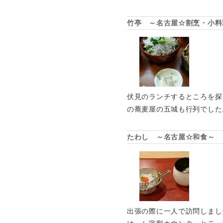
竹亭 ～名古屋☆割烹・小料
伏見のランチするところを探
の蕎麦屋の五城も行列でした
たわし ～名古屋☆和食～
出張の際に一人で訪問しまし