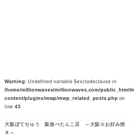
Warning
: Undefined variable $excludeclause in
/home/millionwaves/millionwaves.com/public_html/
content/plugins/mwp/mwp_related_posts.php
on
line
43
大阪ぼてぢゅう 阪急ぺたんこ店 ～大阪☆お好み焼
き～