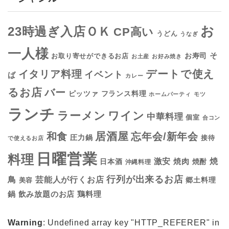
お
23時過ぎ入店ＯＫ
CP高い
うどん
うなぎ
一人様
そ
お寿司
お取り寄せができるお店
お土産
お好み焼き
デートで使え
イタリア料理
イベント
ば
カレー
るお店
バー
フランス料理
ピッツァ
ホームパーティ
モツ
ランチ
ラーメン
ワイン
中華料理
個室
合コン
居酒屋
和食
忘年会/新年会
圧力鍋
接待
で使えるお店
日曜営業
料理
焼
激安
焼肉
日本酒
焼酎
沖縄料理
行列が出来るお店
鳥
芸能人が行くお店
美容
郷土料理
鍋
鶏料理
飲み放題のお店
Warning
: Undefined array key "HTTP_REFERER" in