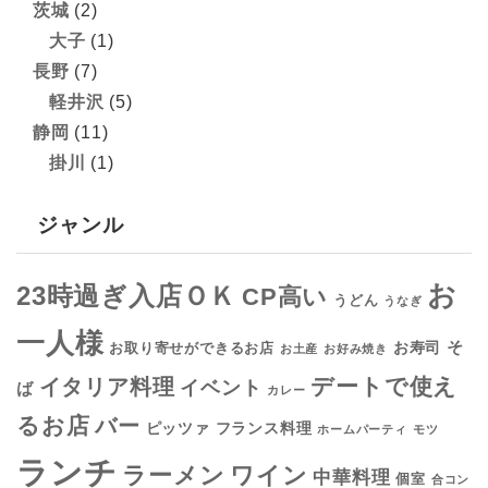
茨城
(2)
大子
(1)
長野
(7)
軽井沢
(5)
静岡
(11)
掛川
(1)
ジャンル
お
23時過ぎ入店ＯＫ
CP高い
うどん
うなぎ
一人様
そ
お寿司
お取り寄せができるお店
お土産
お好み焼き
デートで使え
イタリア料理
イベント
ば
カレー
るお店
バー
フランス料理
ピッツァ
ホームパーティ
モツ
ランチ
ラーメン
ワイン
中華料理
個室
合コン