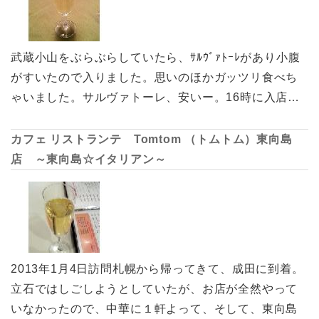
武蔵小山をぶらぶらしていたら、ｻﾙｳﾞｧﾄｰﾚがあり小腹
がすいたので入りました。思いのほかガッツリ食べち
ゃいました。サルヴァトーレ、安いー。16時に入店…
カフェ リストランテ Tomtom （トムトム）東向島
店 ～東向島☆イタリアン～
2013年1月4日訪問札幌から帰ってきて、成田に到着。
立石ではしごしようとしていたが、お店が全然やって
いなかったので、中華に１軒よって、そして、東向島