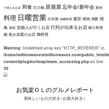
居酒屋
和食
忘年会/新年会
圧力鍋
接待
で使えるお店
日曜営業
料理
焼
激安
焼肉
日本酒
焼酎
沖縄料理
行列が出来るお店
鳥
芸能人が行くお店
美容
郷土料理
鍋
鶏料理
飲み放題のお店
Warning
: Undefined array key "HTTP_REFERER" in
/home/millionwaves/millionwaves.com/public_html/
content/plugins/mwp/mww_accesslog.php
on line
35
美味しいもの大好き♪お酒大好き♪