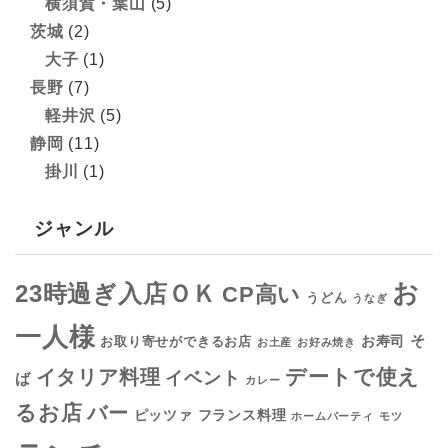
横須賀・葉山
(5)
茨城
(2)
大子
(1)
長野
(7)
軽井沢
(5)
静岡
(11)
掛川
(1)
ジャンル
お
23時過ぎ入店ＯＫ
CP高い
うどん
うなぎ
一人様
そ
お寿司
お取り寄せができるお店
お土産
お好み焼き
デートで使え
イタリア料理
イベント
ば
カレー
るお店
バー
フランス料理
ピッツァ
ホームパーティ
モツ