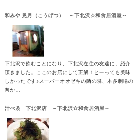
和みや 晃月（こうげつ） ～下北沢☆和食居酒屋～
下北沢で飲むことになり、下北沢在住の友達に、紹介
頂きました。ここのお店にして正解！とーっても美味
しかったです♪スーパーオオゼキの隣の隣、本多劇場の
向か…
汁べゑ 下北沢店 ～下北沢☆和食居酒屋～