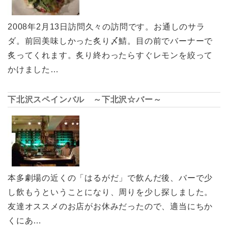
2008年2月13日訪問久々の訪問です。お通しのサラ
ダ。前回美味しかった炙り〆鯖。目の前でバーナーで
炙ってくれます。炙り終わったらすぐレモンを絞って
かけました…
下北沢スペインバル ～下北沢☆バー～
本多劇場の近くの「はるがだ」で飲んだ後、バーで少
し飲もうということになり、周りを少し探しました。
友達オススメのお店がお休みだったので、適当にちか
くにあ…