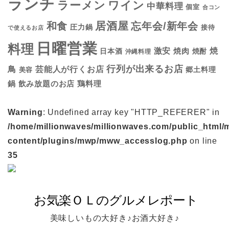
ランチ
ラーメン
ワイン
中華料理
個室
合コン
居酒屋
和食
忘年会/新年会
圧力鍋
接待
で使えるお店
日曜営業
料理
焼
激安
焼肉
日本酒
焼酎
沖縄料理
行列が出来るお店
鳥
芸能人が行くお店
美容
郷土料理
鍋
鶏料理
飲み放題のお店
Warning
: Undefined array key "HTTP_REFERER" in
/home/millionwaves/millionwaves.com/public_html/
content/plugins/mwp/mww_accesslog.php
on line
35
美味しいもの大好き♪お酒大好き♪