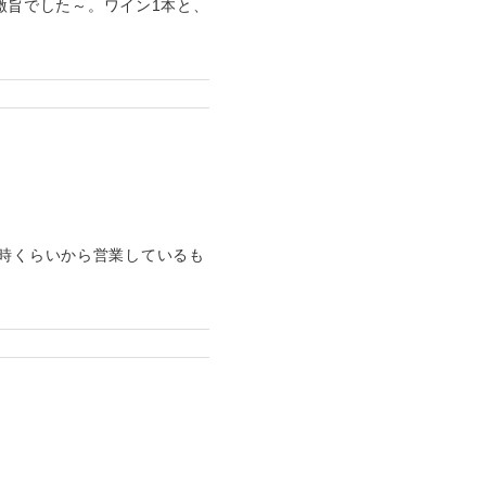
が激旨でした～。ワイン1本と、
6時くらいから営業しているも