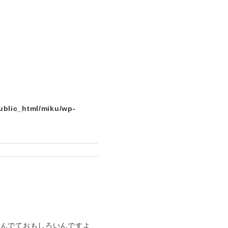
ublic_html/miku/wp-
とんでておもしろいんですよ