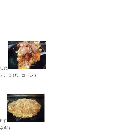
した
テ、えび、コーン）
ます
ネギ）