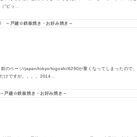
王（“ピッ…
~ ② ～戸越☆鉄板焼き・お好み焼き～
のページ/japan/tokyo/togoshi/6290が重くなってしまっ
だけですが。。。。2014…
~ ～戸越☆鉄板焼き・お好み焼き～