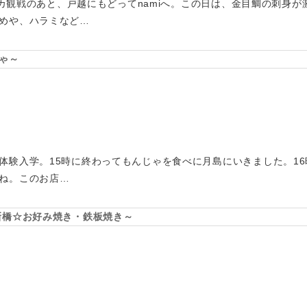
ラバカ観戦のあと、戸越にもどってnamiへ。この日は、金目鯛の刺身
めや、ハラミなど…
ゃ～
体験入学。15時に終わってもんじゃを食べに月島にいきました。1
ね。このお店…
新橋☆お好み焼き・鉄板焼き～