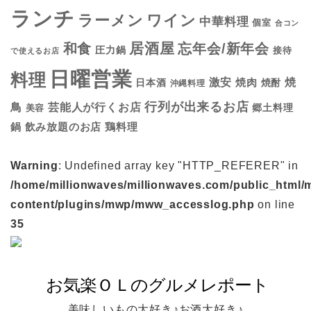
ランチ
ラーメン
ワイン
中華料理
個室
合コン
居酒屋
和食
忘年会/新年会
圧力鍋
接待
で使えるお店
日曜営業
料理
焼
激安
焼肉
日本酒
焼酎
沖縄料理
行列が出来るお店
鳥
芸能人が行くお店
美容
郷土料理
鍋
鶏料理
飲み放題のお店
Warning
: Undefined array key "HTTP_REFERER" in
/home/millionwaves/millionwaves.com/public_html/
content/plugins/mwp/mww_accesslog.php
on line
35
美味しいもの大好き♪お酒大好き♪