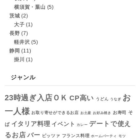
横須賀・葉山
(5)
茨城
(2)
大子
(1)
長野
(7)
軽井沢
(5)
静岡
(11)
掛川
(1)
ジャンル
お
23時過ぎ入店ＯＫ
CP高い
うどん
うなぎ
一人様
そ
お寿司
お取り寄せができるお店
お土産
お好み焼き
デートで使え
イタリア料理
イベント
ば
カレー
るお店
バー
フランス料理
ピッツァ
ホームパーティ
モツ