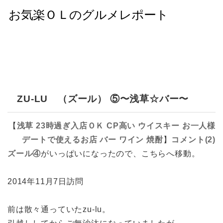
ZU-LU （ズール） ⑤〜浅草☆バー〜
【
浅草
23時過ぎ入店ＯＫ
CP高い
ウイスキー
お一人様
デートで使えるお店
バー
ワイン
焼酎
】
コメント(2)
ズール④
がいっぱいになったので、こちらへ移動。
2014年11月7日訪問
前は散々通っていたzu-lu。