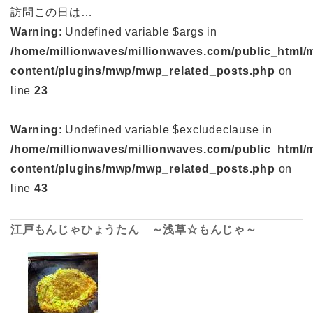
訪問この日は…
Warning
: Undefined variable $args in
/home/millionwaves/millionwaves.com/public_html/
content/plugins/mwp/mwp_related_posts.php
on
line
23
Warning
: Undefined variable $excludeclause in
/home/millionwaves/millionwaves.com/public_html/
content/plugins/mwp/mwp_related_posts.php
on
line
43
江戸もんじゃひょうたん ～浅草☆もんじゃ～