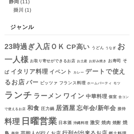
静岡
(11)
掛川
(1)
ジャンル
お
23時過ぎ入店ＯＫ
CP高い
うどん
うなぎ
一人様
そ
お寿司
お取り寄せができるお店
お土産
お好み焼き
デートで使え
イタリア料理
イベント
ば
カレー
るお店
バー
フランス料理
ピッツァ
ホームパーティ
モツ
ランチ
ラーメン
ワイン
中華料理
個室
合コン
居酒屋
和食
忘年会/新年会
圧力鍋
接待
で使えるお店
日曜営業
料理
焼
激安
焼肉
日本酒
焼酎
沖縄料理
行列が出来るお店
鳥
芸能人が行くお店
美容
郷土料理