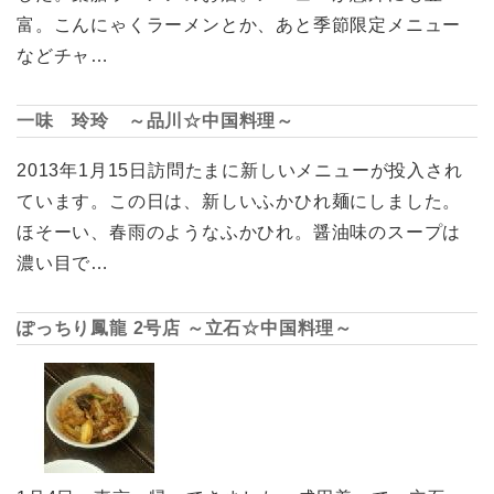
富。こんにゃくラーメンとか、あと季節限定メニュー
などチャ…
一味 玲玲 ～品川☆中国料理～
2013年1月15日訪問たまに新しいメニューが投入され
ています。この日は、新しいふかひれ麺にしました。
ほそーい、春雨のようなふかひれ。醤油味のスープは
濃い目で…
ぽっちり鳳龍 2号店 ～立石☆中国料理～