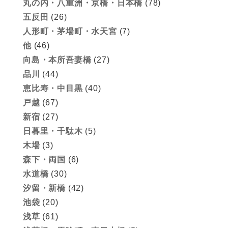
丸の内・八重洲・京橋・日本橋
(78)
五反田
(26)
人形町・茅場町・水天宮
(7)
他
(46)
向島・本所吾妻橋
(27)
品川
(44)
恵比寿・中目黒
(40)
戸越
(67)
新宿
(27)
日暮里・千駄木
(5)
木場
(3)
森下・両国
(6)
水道橋
(30)
汐留・新橋
(42)
池袋
(20)
浅草
(61)