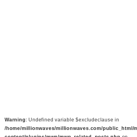
Warning
: Undefined variable $excludeclause in
/home/millionwaves/millionwaves.com/public_html/
content/plugins/mwp/mwp_related_posts.php
on