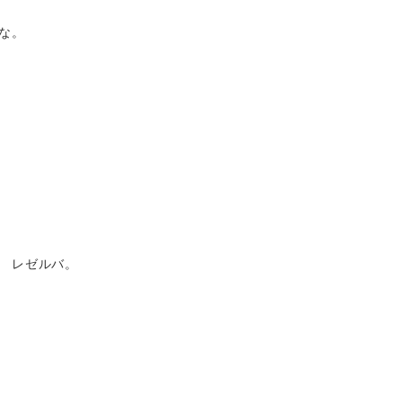
な。
 レゼルバ。