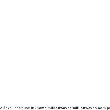
le $excludeclause in
/home/millionwaves/millionwaves.com/p