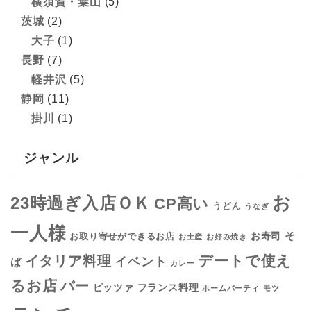
横須賀・葉山
(5)
茨城
(2)
大子
(1)
長野
(7)
軽井沢
(5)
静岡
(11)
掛川
(1)
ジャンル
お
23時過ぎ入店ＯＫ
CP高い
うどん
うなぎ
一人様
そ
お寿司
お取り寄せができるお店
お土産
お好み焼き
デートで使え
イタリア料理
イベント
ば
カレー
るお店
バー
フランス料理
ピッツァ
ホームパーティ
モツ