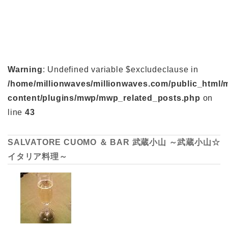
Warning
: Undefined variable $excludeclause in
/home/millionwaves/millionwaves.com/public_html/
content/plugins/mwp/mwp_related_posts.php
on
line
43
SALVATORE CUOMO ＆ BAR 武蔵小山 ～武蔵小山☆
イタリア料理～