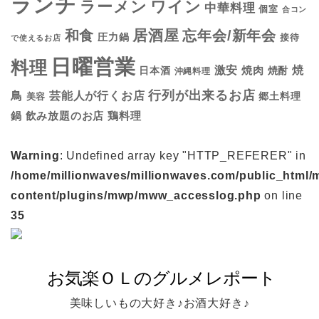
ランチ
ラーメン
ワイン
中華料理
個室
合コン
居酒屋
和食
忘年会/新年会
圧力鍋
接待
で使えるお店
日曜営業
料理
焼
激安
焼肉
日本酒
焼酎
沖縄料理
行列が出来るお店
鳥
芸能人が行くお店
美容
郷土料理
鍋
鶏料理
飲み放題のお店
Warning
: Undefined array key "HTTP_REFERER" in
/home/millionwaves/millionwaves.com/public_html/
content/plugins/mwp/mww_accesslog.php
on line
35
美味しいもの大好き♪お酒大好き♪