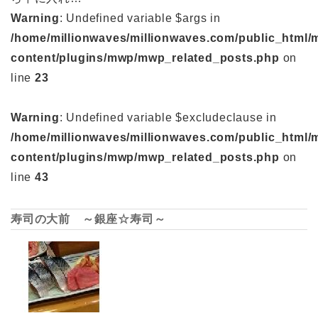
Warning
: Undefined variable $args in
/home/millionwaves/millionwaves.com/public_html/
content/plugins/mwp/mwp_related_posts.php
on
line
23
Warning
: Undefined variable $excludeclause in
/home/millionwaves/millionwaves.com/public_html/
content/plugins/mwp/mwp_related_posts.php
on
line
43
寿司の大前 ～銀座☆寿司～