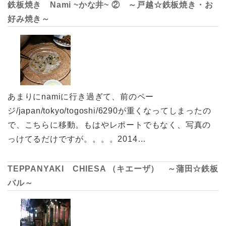
鉄板焼き Nami ~かな井~ ② ～戸越☆鉄板焼き・お
好み焼き～
あまりにnamiに行き過ぎて、前のペー
ジ/japan/tokyo/togoshi/6290が重くなってしまったの
で、こちらに移動。もはやレポートでもなく、写真の
っけてるだけですが。。。。2014…
TEPPANYAKI CHIESA （キエーザ） ～蒲田☆鉄板
バル～