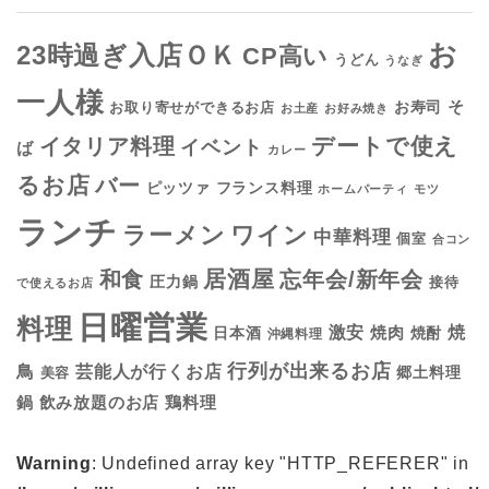
お
23時過ぎ入店ＯＫ
CP高い
うどん
うなぎ
一人様
そ
お寿司
お取り寄せができるお店
お土産
お好み焼き
デートで使え
イタリア料理
イベント
ば
カレー
るお店
バー
フランス料理
ピッツァ
ホームパーティ
モツ
ランチ
ラーメン
ワイン
中華料理
個室
合コン
居酒屋
和食
忘年会/新年会
圧力鍋
接待
で使えるお店
日曜営業
料理
焼
激安
焼肉
日本酒
焼酎
沖縄料理
行列が出来るお店
鳥
芸能人が行くお店
美容
郷土料理
鍋
鶏料理
飲み放題のお店
Warning
: Undefined array key "HTTP_REFERER" in