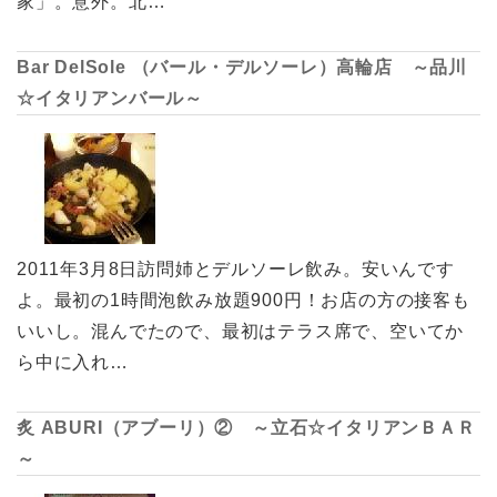
家」。意外。北…
Bar DelSole （バール・デルソーレ）高輪店 ～品川
☆イタリアンバール～
2011年3月8日訪問姉とデルソーレ飲み。安いんです
よ。最初の1時間泡飲み放題900円！お店の方の接客も
いいし。混んでたので、最初はテラス席で、空いてか
ら中に入れ…
炙 ABURI（アブーリ）② ～立石☆イタリアンＢＡＲ
～