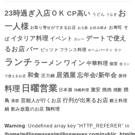
お
23時過ぎ入店ＯＫ
CP高い
うどん
うなぎ
一人様
そ
お寿司
お取り寄せができるお店
お土産
お好み焼き
デートで使え
イタリア料理
イベント
ば
カレー
るお店
バー
フランス料理
ピッツァ
ホームパーティ
モツ
ランチ
ラーメン
ワイン
中華料理
個室
合コン
居酒屋
和食
忘年会/新年会
圧力鍋
接待
で使えるお店
日曜営業
料理
焼
激安
焼肉
日本酒
焼酎
沖縄料理
行列が出来るお店
鳥
芸能人が行くお店
美容
郷土料理
鍋
鶏料理
飲み放題のお店
Warning
: Undefined array key "HTTP_REFERER" in
/home/millionwaves/millionwaves.com/public_html/