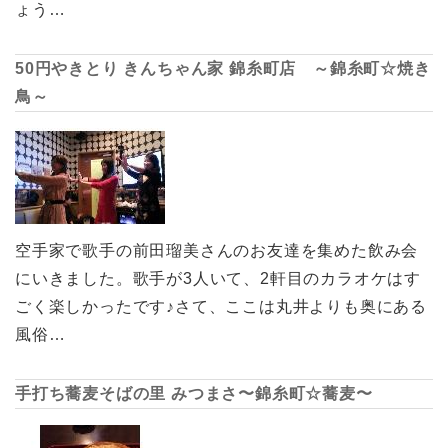
ょう…
50円やきとり きんちゃん家 錦糸町店 ～錦糸町☆焼き
鳥～
空手家で歌手の前田瑠美さんのお友達を集めた飲み会
にいきました。歌手が3人いて、2軒目のカラオケはす
ごく楽しかったです♪さて、ここは丸井よりも奥にある
風俗…
手打ち蕎麦そばの里 みつまさ〜錦糸町☆蕎麦〜