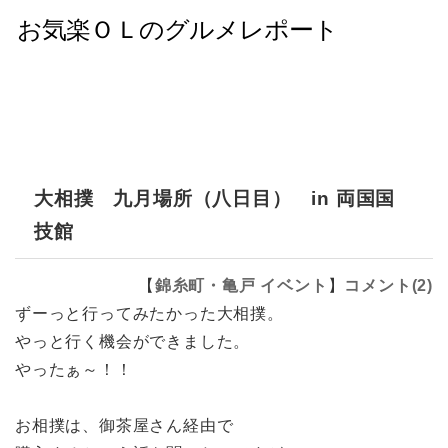
大相撲 九月場所（八日目） in 両国国
技館
【
錦糸町・亀戸
イベント
】
コメント(2)
ずーっと行ってみたかった大相撲。
やっと行く機会ができました。
やったぁ～！！
お相撲は、御茶屋さん経由で