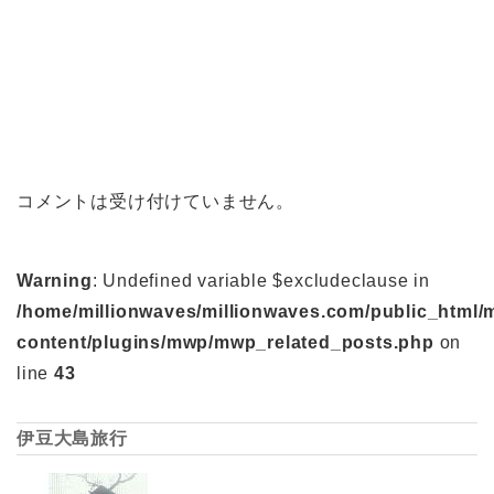
コメントは受け付けていません。
Warning
: Undefined variable $excludeclause in
/home/millionwaves/millionwaves.com/public_html/
content/plugins/mwp/mwp_related_posts.php
on
line
43
伊豆大島旅行