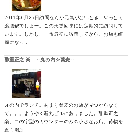
2011年6月25日訪問なんか元気がないとき、やっぱり
薬膳鍋でしょー。この天香回味には定期的に訪問して
います。しかし、一番最初に訪問してから、お店も綺
麗になっ…
酢重正之 楽 ～丸の内☆蕎麦～
丸の内でランチ。あまり蕎麦のお店が見つからなく
て。。。ようやく新丸ビルにありました。酢重正之
楽。コの字型のカウンターのみの小さなお店。荷物を
置く場所…