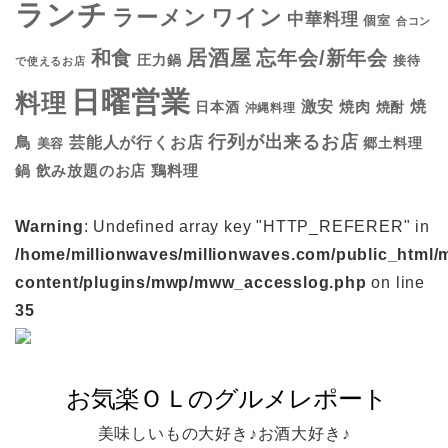
ランチ
ラーメン
ワイン
中華料理
個室
合コン
居酒屋
和食
忘年会/新年会
圧力鍋
接待
で使えるお店
日曜営業
料理
焼
激安
焼肉
日本酒
焼酎
沖縄料理
行列が出来るお店
鳥
芸能人が行くお店
美容
郷土料理
鍋
鶏料理
飲み放題のお店
Warning
: Undefined array key "HTTP_REFERER" in
/home/millionwaves/millionwaves.com/public_html/
content/plugins/mwp/mww_accesslog.php
on line
35
美味しいもの大好き♪お酒大好き♪