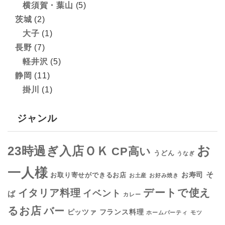
横須賀・葉山
(5)
茨城
(2)
大子
(1)
長野
(7)
軽井沢
(5)
静岡
(11)
掛川
(1)
ジャンル
お
23時過ぎ入店ＯＫ
CP高い
うどん
うなぎ
一人様
そ
お寿司
お取り寄せができるお店
お土産
お好み焼き
デートで使え
イタリア料理
イベント
ば
カレー
るお店
バー
フランス料理
ピッツァ
ホームパーティ
モツ