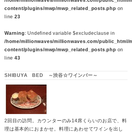
/home/millionwaves/millionwaves.com/public_html/
content/plugins/mwp/mwp_related_posts.php
on
line
23
Warning
: Undefined variable $excludeclause in
/home/millionwaves/millionwaves.com/public_html/
content/plugins/mwp/mwp_related_posts.php
on
line
43
SHIBUYA BED ～渋谷☆ワインバー～
2回目の訪問。カウンターのみ14席くらいのお店で、料
理は基本的におまかせ。料理にあわせてワインを出し