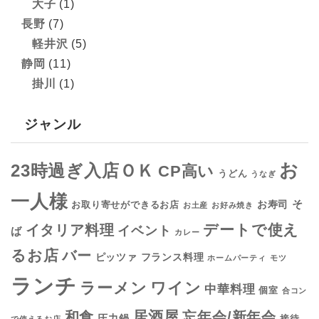
大子
(1)
長野
(7)
軽井沢
(5)
静岡
(11)
掛川
(1)
ジャンル
お
23時過ぎ入店ＯＫ
CP高い
うどん
うなぎ
一人様
そ
お寿司
お取り寄せができるお店
お土産
お好み焼き
デートで使え
イタリア料理
イベント
ば
カレー
るお店
バー
フランス料理
ピッツァ
ホームパーティ
モツ
ランチ
ラーメン
ワイン
中華料理
個室
合コン
居酒屋
和食
忘年会/新年会
圧力鍋
接待