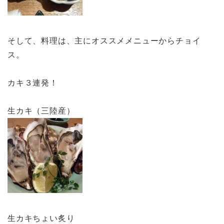
そして、料理は、主にオススメメニューからチョイ
ス。
カキ３連発！
生カキ（三陸産）
生カキちょい炙り