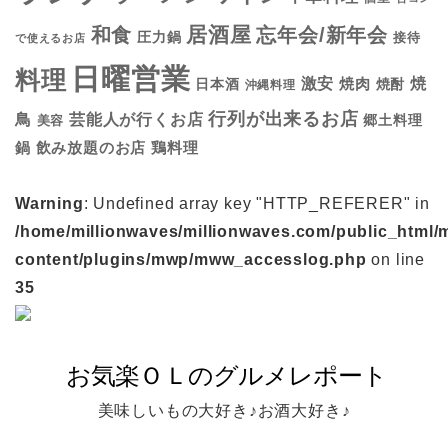
居酒屋
和食
忘年会/新年会
圧力鍋
接待
で使えるお店
日曜営業
料理
焼
激安
焼肉
日本酒
焼酎
沖縄料理
行列が出来るお店
鳥
芸能人が行くお店
美容
郷土料理
鍋
鶏料理
飲み放題のお店
Warning
: Undefined array key "HTTP_REFERER" in
/home/millionwaves/millionwaves.com/public_html/
content/plugins/mwp/mww_accesslog.php
on line
35
美味しいもの大好き♪お酒大好き♪