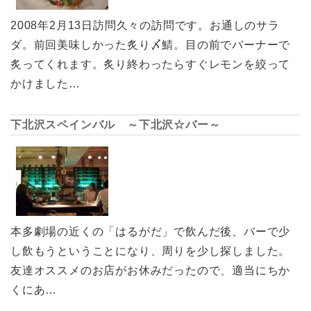
2008年2月13日訪問久々の訪問です。お通しのサラ
ダ。前回美味しかった炙り〆鯖。目の前でバーナーで
炙ってくれます。炙り終わったらすぐレモンを絞って
かけました…
下北沢スペインバル ～下北沢☆バー～
本多劇場の近くの「はるがだ」で飲んだ後、バーで少
し飲もうということになり、周りを少し探しました。
友達オススメのお店がお休みだったので、適当にちか
くにあ…