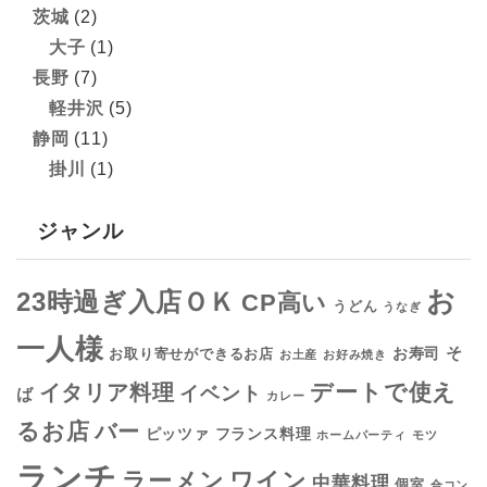
茨城
(2)
大子
(1)
長野
(7)
軽井沢
(5)
静岡
(11)
掛川
(1)
ジャンル
お
23時過ぎ入店ＯＫ
CP高い
うどん
うなぎ
一人様
そ
お寿司
お取り寄せができるお店
お土産
お好み焼き
デートで使え
イタリア料理
イベント
ば
カレー
るお店
バー
フランス料理
ピッツァ
ホームパーティ
モツ
ランチ
ラーメン
ワイン
中華料理
個室
合コン