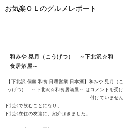
和みや 晃月（こうげつ） ～下北沢☆和
食居酒屋～
【
下北沢
個室
和食
日曜営業
日本酒
】
和みや 晃月（こ
うげつ） ～下北沢☆和食居酒屋～ は
コメントを受け
付けていません
下北沢で飲むことになり、
下北沢在住の友達に、紹介頂きました。