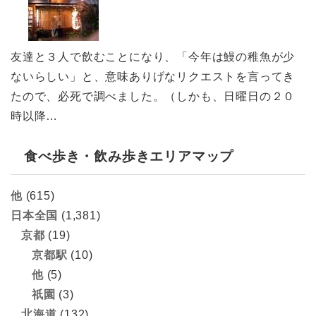
友達と３人で飲むことになり、「今年は鰻の稚魚が少
ないらしい」と、意味ありげなリクエストを言ってき
たので、必死で調べました。（しかも、日曜日の２０
時以降…
食べ歩き・飲み歩きエリアマップ
他
(615)
日本全国
(1,381)
京都
(19)
京都駅
(10)
他
(5)
祇園
(3)
北海道
(132)