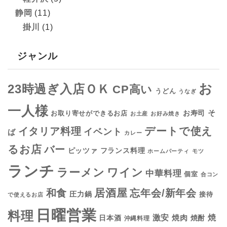
静岡
(11)
掛川
(1)
ジャンル
お
23時過ぎ入店ＯＫ
CP高い
うどん
うなぎ
一人様
そ
お寿司
お取り寄せができるお店
お土産
お好み焼き
デートで使え
イタリア料理
イベント
ば
カレー
るお店
バー
フランス料理
ピッツァ
ホームパーティ
モツ
ランチ
ラーメン
ワイン
中華料理
個室
合コン
居酒屋
和食
忘年会/新年会
圧力鍋
接待
で使えるお店
日曜営業
料理
焼
激安
焼肉
日本酒
焼酎
沖縄料理