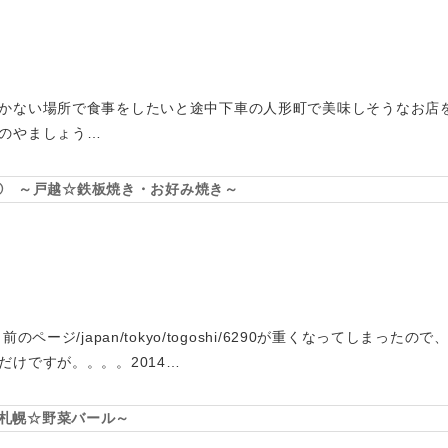
かない場所で食事をしたいと途中下車の人形町で美味しそうなお店
のやましょう…
~ ② ～戸越☆鉄板焼き・お好み焼き～
のページ/japan/tokyo/togoshi/6290が重くなってしまっ
だけですが。。。。2014…
店 ～札幌☆野菜バール～