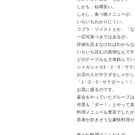
しかも、結構安い。
しかし、食べ物メニューが、
いちいちわかりにくい。
コブラ・ツイストとか、「な
一応写真つきではあるが、
詳細を読まなければわからな
いちいち読むの面倒なんです
どのテーブルも大体頼んでい
シャカシャカ1・2・3・サラ
お店の人がサラダをしゃかし
「1・2・3・サラダーッ！
お皿に盛るのです。
宴会をやっていたグループは
何度も「ダー！」とやって楽
料理メニューも豊富でしたが
若者が好きそうな豪快料理が
食べた料理はこんなもの。