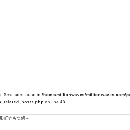
le $excludeclause in
/home/millionwaves/millionwaves.com/p
_related_posts.php
on line
43
形町☆もつ鍋～