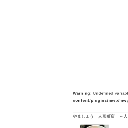
Warning
: Undefined variab
content/plugins/mwp/mwp
やましょう 人形町店 ～人