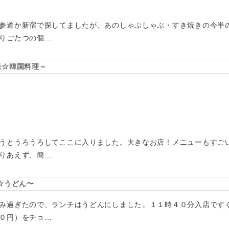
参道か新宿で探してましたが、あのしゃぶしゃぶ・すき焼きの今半
りごたつの個…
保☆韓国料理～
うとうろうろしてここに入りました。大きなお店！メニューもすご
りあえず、簡…
☆うどん〜
み過ぎたので、ランチはうどんにしました。１１時４０分入店です
０円）をチョ…