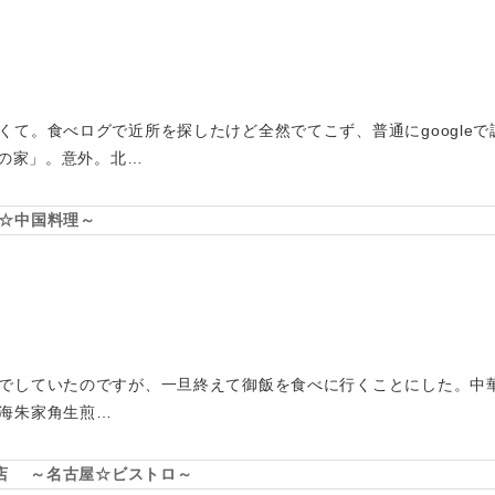
くて。食べログで近所を探したけど全然でてこず、普通にgoogle
yの家」。意外。北…
☆中国料理～
でしていたのですが、一旦終えて御飯を食べに行くことにした。中
海朱家角生煎…
目店 ～名古屋☆ビストロ～