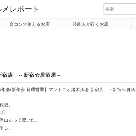
検索
合コンで使えるお店
芸能人が行くお店
新宿店 ～新宿☆居酒屋～
忘年会/新年会
日曜営業
】
アントニオ猪木酒場 新宿店 ～新宿☆居酒
戦後、
げ。
沢山あって驚いた。
るし、