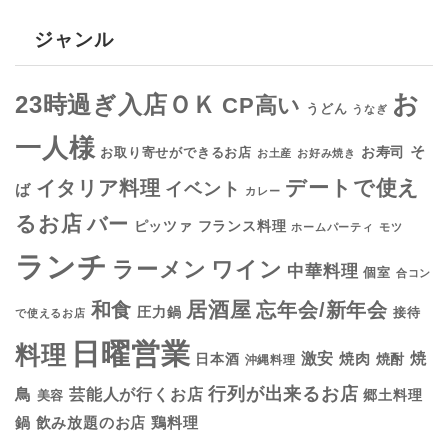
ジャンル
お
23時過ぎ入店ＯＫ
CP高い
うどん
うなぎ
一人様
そ
お寿司
お取り寄せができるお店
お土産
お好み焼き
デートで使え
イタリア料理
イベント
ば
カレー
るお店
バー
フランス料理
ピッツァ
ホームパーティ
モツ
ランチ
ラーメン
ワイン
中華料理
個室
合コン
居酒屋
和食
忘年会/新年会
圧力鍋
接待
で使えるお店
日曜営業
料理
焼
激安
焼肉
日本酒
焼酎
沖縄料理
行列が出来るお店
鳥
芸能人が行くお店
美容
郷土料理
鍋
鶏料理
飲み放題のお店