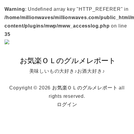
Warning
: Undefined array key "HTTP_REFERER" in
/home/millionwaves/millionwaves.com/public_html/
content/plugins/mwp/mww_accesslog.php
on line
35
美味しいもの大好き♪お酒大好き♪
Copyright © 2026
お気楽ＯＬのグルメレポート
all
rights reserved.
ログイン