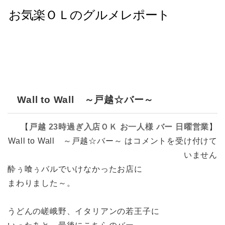
Wall to Wall ～戸越☆バー～
【
戸越
23時過ぎ入店ＯＫ
お一人様
バー
日曜営業
】
Wall to Wall ～戸越☆バー～ は
コメントを受け付けて
いません
酔ぅ喰ぅバルでいけなかったお店に
まわりました～。
うどんの嵯峨野、イタリアンの若王子に