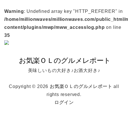
Warning
: Undefined array key "HTTP_REFERER" in
/home/millionwaves/millionwaves.com/public_html/
content/plugins/mwp/mww_accesslog.php
on line
35
美味しいもの大好き♪お酒大好き♪
Copyright © 2026
お気楽ＯＬのグルメレポート
all
rights reserved.
ログイン