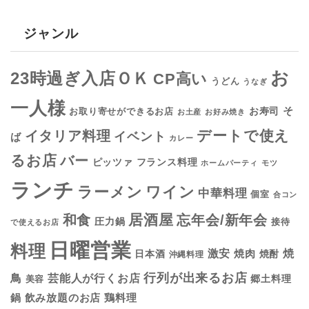
ジャンル
お
23時過ぎ入店ＯＫ
CP高い
うどん
うなぎ
一人様
そ
お寿司
お取り寄せができるお店
お土産
お好み焼き
デートで使え
イタリア料理
イベント
ば
カレー
るお店
バー
フランス料理
ピッツァ
ホームパーティ
モツ
ランチ
ラーメン
ワイン
中華料理
個室
合コン
居酒屋
和食
忘年会/新年会
圧力鍋
接待
で使えるお店
日曜営業
料理
焼
激安
焼肉
日本酒
焼酎
沖縄料理
行列が出来るお店
鳥
芸能人が行くお店
美容
郷土料理
鍋
鶏料理
飲み放題のお店