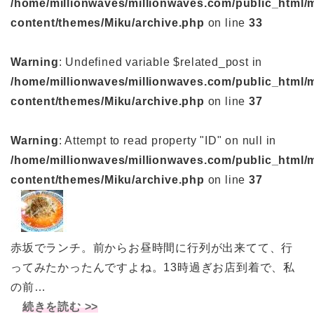
/home/millionwaves/millionwaves.com/public_html/
content/themes/Miku/archive.php
on line
33
Warning
: Undefined variable $related_post in
/home/millionwaves/millionwaves.com/public_html/
content/themes/Miku/archive.php
on line
37
Warning
: Attempt to read property "ID" on null in
/home/millionwaves/millionwaves.com/public_html/
content/themes/Miku/archive.php
on line
37
赤坂でランチ。前からお昼時間に行列が出来てて、行
ってみたかったんですよね。13時過ぎお店到着で、私
の前…
続きを読む >>