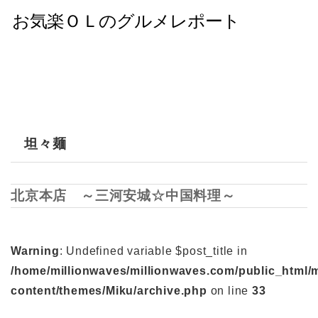
坦々麺
北京本店 ～三河安城☆中国料理～
Warning
: Undefined variable $post_title in
/home/millionwaves/millionwaves.com/public_html/
content/themes/Miku/archive.php
on line
33