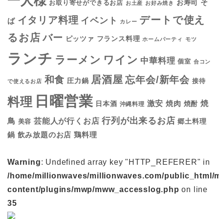
一人様
そ
お寿司
お取り寄せができるお店
お土産
お好み焼き
デートで使え
イタリア料理
イベント
ば
カレー
るお店
バー
フランス料理
ピッツァ
ホームパーティ
モツ
ランチ
ラーメン
ワイン
中華料理
個室
合コン
居酒屋
和食
忘年会/新年会
圧力鍋
接待
で使えるお店
日曜営業
料理
焼
激安
焼肉
日本酒
焼酎
沖縄料理
行列が出来るお店
鳥
芸能人が行くお店
美容
郷土料理
鍋
鶏料理
飲み放題のお店
Warning
: Undefined array key "HTTP_REFERER" in
/home/millionwaves/millionwaves.com/public_html/
content/plugins/mwp/mww_accesslog.php
on line
35