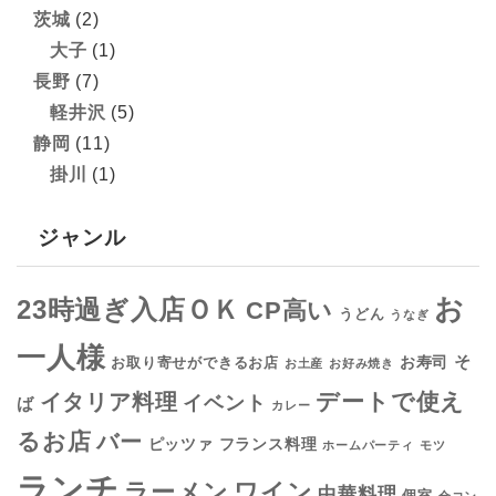
茨城
(2)
大子
(1)
長野
(7)
軽井沢
(5)
静岡
(11)
掛川
(1)
ジャンル
お
23時過ぎ入店ＯＫ
CP高い
うどん
うなぎ
一人様
そ
お寿司
お取り寄せができるお店
お土産
お好み焼き
デートで使え
イタリア料理
イベント
ば
カレー
るお店
バー
フランス料理
ピッツァ
ホームパーティ
モツ
ランチ
ラーメン
ワイン
中華料理