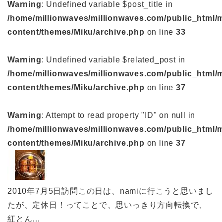
Warning
: Undefined variable $post_title in
/home/millionwaves/millionwaves.com/public_html/
content/themes/Miku/archive.php
on line
33
Warning
: Undefined variable $related_post in
/home/millionwaves/millionwaves.com/public_html/
content/themes/Miku/archive.php
on line
37
Warning
: Attempt to read property "ID" on null in
/home/millionwaves/millionwaves.com/public_html/
content/themes/Miku/archive.php
on line
37
2010年7月5日訪問この日は、namiに行こうと思いまし
たが、定休日！ってことで、思いっきり方向転換で、
紅とん…