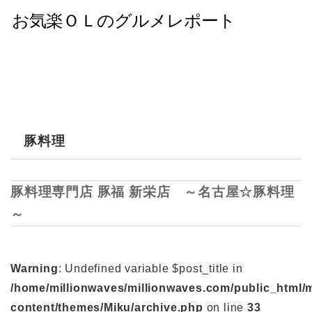
豚料理
豚料理専門店 豚福 新栄店 ～名古屋☆豚料理
～
Warning
: Undefined variable $post_title in
/home/millionwaves/millionwaves.com/public_html/
content/themes/Miku/archive.php
on line
33