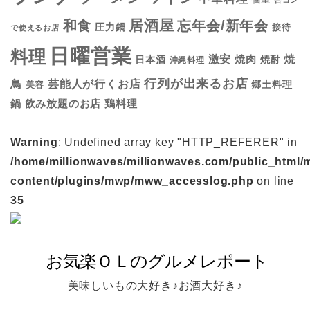
個室
合コン
居酒屋
和食
忘年会/新年会
圧力鍋
接待
で使えるお店
日曜営業
料理
焼
激安
焼肉
日本酒
焼酎
沖縄料理
行列が出来るお店
鳥
芸能人が行くお店
美容
郷土料理
鍋
鶏料理
飲み放題のお店
Warning
: Undefined array key "HTTP_REFERER" in
/home/millionwaves/millionwaves.com/public_html/
content/plugins/mwp/mww_accesslog.php
on line
35
美味しいもの大好き♪お酒大好き♪