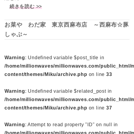
続きを読む >>
お菜や わだ家 東京西麻布店 ～西麻布☆豚
しゃぶ～
Warning
: Undefined variable $post_title in
/home/millionwaves/millionwaves.com/public_html/
content/themes/Miku/archive.php
on line
33
Warning
: Undefined variable $related_post in
/home/millionwaves/millionwaves.com/public_html/
content/themes/Miku/archive.php
on line
37
Warning
: Attempt to read property "ID" on null in
/home/millionwaves/millionwaves.com/public_html/