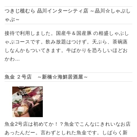
つきじ植むら 品川インターシティ店 ～品川☆しゃぶし
ゃぶ～
接待で利用しました。国産牛＆国産豚 の相盛しゃぶし
ゃぶコースです。飲み放題はつけず。天ぷら、茶碗蒸
しなんかもついてきます。牛ばかりを恐ろしいほどお
かわ…
魚金 ２号店 ～新橋☆海鮮居酒屋～
魚金2号店は初めてか！？魚金でこんなにきれいなお店
あったんだー。言わずとしれた魚金です。しばらく新