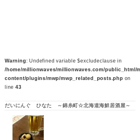
Warning
: Undefined variable $excludeclause in
/home/millionwaves/millionwaves.com/public_html/
content/plugins/mwp/mwp_related_posts.php
on
line
43
だいにんぐ ひなた ～錦糸町☆北海道海鮮居酒屋～