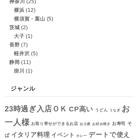
神奈川
(25)
横浜
(12)
横須賀・葉山
(5)
茨城
(2)
大子
(1)
長野
(7)
軽井沢
(5)
静岡
(11)
掛川
(1)
ジャンル
お
23時過ぎ入店ＯＫ
CP高い
うどん
うなぎ
一人様
そ
お寿司
お取り寄せができるお店
お土産
お好み焼き
デートで使え
イタリア料理
イベント
ば
カレー