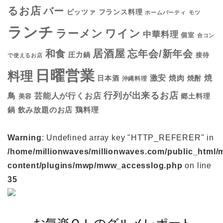
るお店
バー
フランス料理
ピッツァ
ホームパーティ
モツ
ランチ
ラーメン
ワイン
中華料理
個室
合コン
居酒屋
和食
忘年会/新年会
圧力鍋
接待
で使えるお店
日曜営業
料理
焼
激安
焼肉
日本酒
焼酎
沖縄料理
行列が出来るお店
鳥
芸能人が行くお店
美容
郷土料理
鍋
鶏料理
飲み放題のお店
Warning
: Undefined array key "HTTP_REFERER" in
/home/millionwaves/millionwaves.com/public_html/
content/plugins/mwp/mww_accesslog.php
on line
35