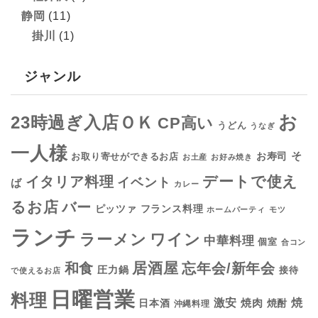
静岡
(11)
掛川
(1)
ジャンル
お
23時過ぎ入店ＯＫ
CP高い
うどん
うなぎ
一人様
そ
お寿司
お取り寄せができるお店
お土産
お好み焼き
デートで使え
イタリア料理
イベント
ば
カレー
るお店
バー
フランス料理
ピッツァ
ホームパーティ
モツ
ランチ
ラーメン
ワイン
中華料理
個室
合コン
居酒屋
和食
忘年会/新年会
圧力鍋
接待
で使えるお店
日曜営業
料理
焼
激安
焼肉
日本酒
焼酎
沖縄料理