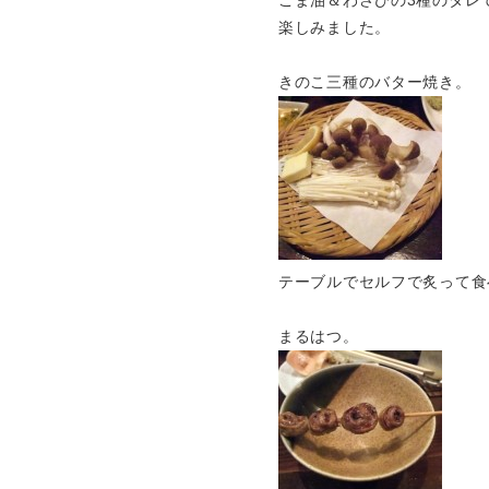
ごま油＆わさびの3種のタレ
楽しみました。
きのこ三種のバター焼き。
テーブルでセルフで炙って食
まるはつ。