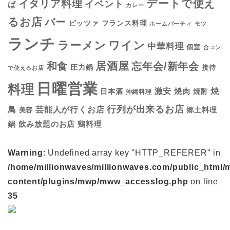
デートで使え
イタリア料理
イベント
ば
カレー
るお店
バー
フランス料理
ピッツァ
ホームパーティ
モツ
ランチ
ラーメン
ワイン
中華料理
個室
合コン
居酒屋
和食
忘年会/新年会
圧力鍋
接待
で使えるお店
日曜営業
料理
焼
激安
焼肉
日本酒
焼酎
沖縄料理
行列が出来るお店
鳥
芸能人が行くお店
美容
郷土料理
鍋
鶏料理
飲み放題のお店
Warning
: Undefined array key "HTTP_REFERER" in
/home/millionwaves/millionwaves.com/public_html/
content/plugins/mwp/mww_accesslog.php
on line
35