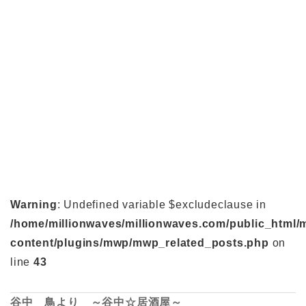
Warning
: Undefined variable $excludeclause in
/home/millionwaves/millionwaves.com/public_html/
content/plugins/mwp/mwp_related_posts.php
on
line
43
谷中 鳥より ～谷中☆居酒屋～