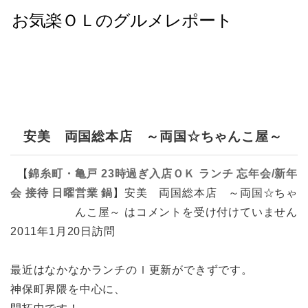
安美 両国総本店 ～両国☆ちゃんこ屋～
【
錦糸町・亀戸
23時過ぎ入店ＯＫ
ランチ
忘年会/新年
会
接待
日曜営業
鍋
】
安美 両国総本店 ～両国☆ちゃ
んこ屋～ は
コメントを受け付けていません
2011年1月20日訪問
最近はなかなかランチのｌ更新ができずです。
神保町界隈を中心に、