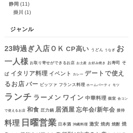
静岡
(11)
掛川
(1)
ジャンル
お
23時過ぎ入店ＯＫ
CP高い
うどん
うなぎ
一人様
そ
お寿司
お取り寄せができるお店
お土産
お好み焼き
デートで使え
イタリア料理
イベント
ば
カレー
るお店
バー
フランス料理
ピッツァ
ホームパーティ
モツ
ランチ
ラーメン
ワイン
中華料理
個室
合コン
居酒屋
和食
忘年会/新年会
圧力鍋
接待
で使えるお店
日曜営業
料理
焼
激安
焼肉
日本酒
焼酎
沖縄料理