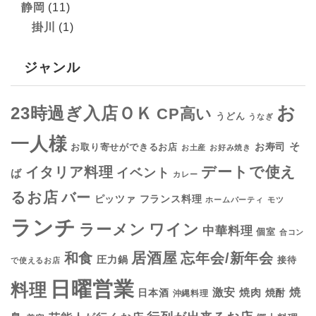
静岡
(11)
掛川
(1)
ジャンル
お
23時過ぎ入店ＯＫ
CP高い
うどん
うなぎ
一人様
そ
お寿司
お取り寄せができるお店
お土産
お好み焼き
デートで使え
イタリア料理
イベント
ば
カレー
るお店
バー
フランス料理
ピッツァ
ホームパーティ
モツ
ランチ
ラーメン
ワイン
中華料理
個室
合コン
居酒屋
和食
忘年会/新年会
圧力鍋
接待
で使えるお店
日曜営業
料理
焼
激安
焼肉
日本酒
焼酎
沖縄料理