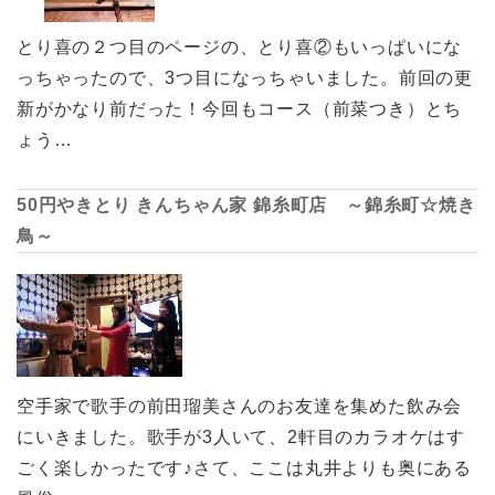
とり喜の２つ目のページの、とり喜②もいっぱいにな
っちゃったので、3つ目になっちゃいました。前回の更
新がかなり前だった！今回もコース（前菜つき）とち
ょう…
50円やきとり きんちゃん家 錦糸町店 ～錦糸町☆焼き
鳥～
空手家で歌手の前田瑠美さんのお友達を集めた飲み会
にいきました。歌手が3人いて、2軒目のカラオケはす
ごく楽しかったです♪さて、ここは丸井よりも奥にある