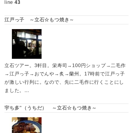
line
43
江戸っ子 ～立石☆もつ焼き～
立石ツアー。3軒目。栄寿司→100円ショップ→二毛作
→江戸っ子→おでんや→炙→蘭州。17時前で江戸っ子
が激しい行列に。なので、先に二毛作に行くことにし
ました。…
宇ち多”（うちだ） ～立石☆もつ焼き～