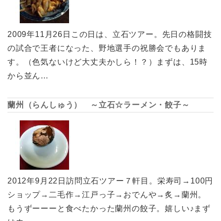
2009年11月26日この日は、立石ツアー。先日の格闘技
の試合で王者になった、野地選手の祝勝会でもありま
す。（色気ないけど大丈夫かしら！？）まずは、15時
から並ん…
蘭州（らんしゅう） ～立石☆ラーメン・餃子～
2012年9月22日訪問立石ツアー７軒目。栄寿司→100円
ショップ→二毛作→江戸っ子→おでんや→炙→蘭州。
もうずーーーと食べたかった蘭州の餃子。嬉しい♪まず