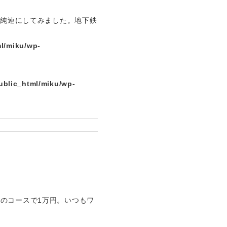
ず純連にしてみました。地下鉄
l/miku/wp-
ublic_html/miku/wp-
のコースで1万円。いつもワ