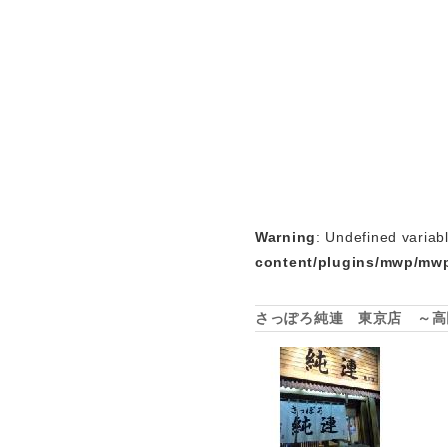
Warning
: Undefined variab
content/plugins/mwp/mwp
さっぽろ純連 東京店 ～高