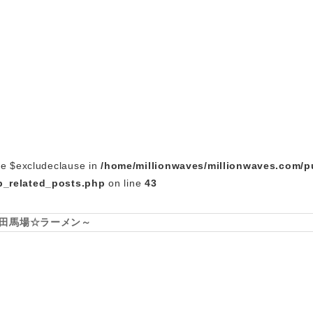
le $excludeclause in
/home/millionwaves/millionwaves.com/p
_related_posts.php
on line
43
田馬場☆ラーメン～