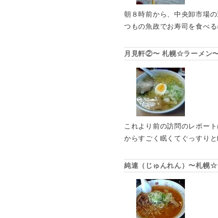
朝８時前から、中央卸市場の
つもの魚政でお寿司を食べる
月見軒②〜 札幌☆ラーメン
これより前の訪問のレポート
からすごく眠くてぐっすりと
純連（じゅんれん）〜札幌☆