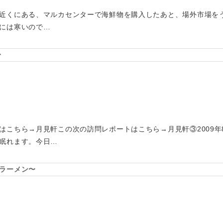
近くにある、マルカセンターで海鮮物を購入したあと、場外市場を
には寒いので…
〜
はこちら→月見軒この次の訪問レポートはこちら→月見軒③2009年
眠れます。今日…
ラーメン〜