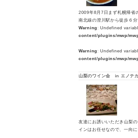
2009年8月7日まず札幌
南北線の澄川駅から徒歩６分
Warning
: Undefined variab
content/plugins/mwp/mwp
Warning
: Undefined variab
content/plugins/mwp/mwp
山梨のワイン会 in エノテ
友達にお誘いいただき山梨の
インはお任せなので、一向に