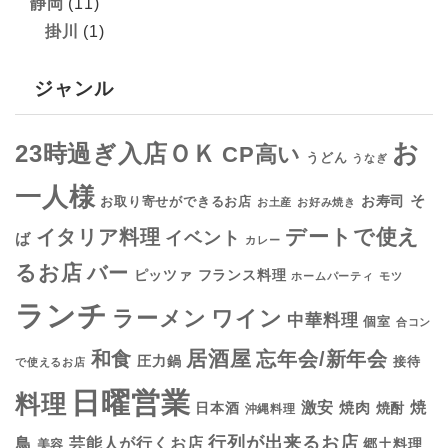
静岡
(11)
掛川
(1)
ジャンル
お
23時過ぎ入店ＯＫ
CP高い
うどん
うなぎ
一人様
そ
お寿司
お取り寄せができるお店
お土産
お好み焼き
デートで使え
イタリア料理
イベント
ば
カレー
るお店
バー
フランス料理
ピッツァ
ホームパーティ
モツ
ランチ
ラーメン
ワイン
中華料理
個室
合コン
居酒屋
和食
忘年会/新年会
圧力鍋
接待
で使えるお店
日曜営業
料理
焼
激安
焼肉
日本酒
焼酎
沖縄料理
行列が出来るお店
鳥
芸能人が行くお店
美容
郷土料理