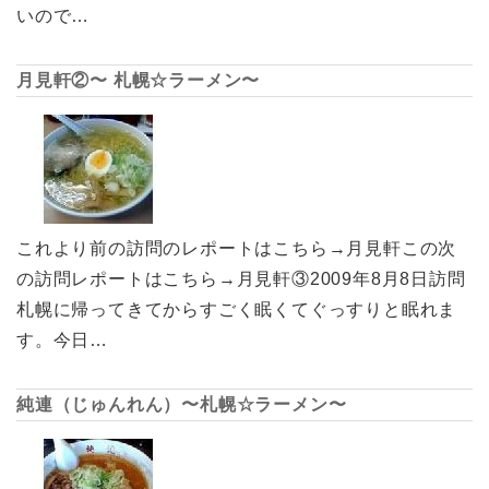
いので…
月見軒②〜 札幌☆ラーメン〜
これより前の訪問のレポートはこちら→月見軒この次
の訪問レポートはこちら→月見軒③2009年8月8日訪問
札幌に帰ってきてからすごく眠くてぐっすりと眠れま
す。今日…
純連（じゅんれん）〜札幌☆ラーメン〜