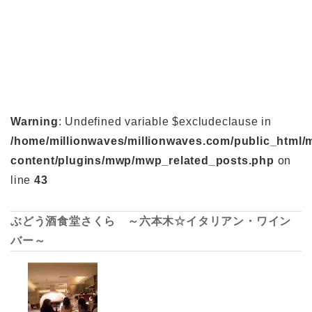
Warning
: Undefined variable $excludeclause in
/home/millionwaves/millionwaves.com/public_html/
content/plugins/mwp/mwp_related_posts.php
on
line
43
ぶどう酒食堂さくら ～六本木☆イタリアン・ワイン
バー～