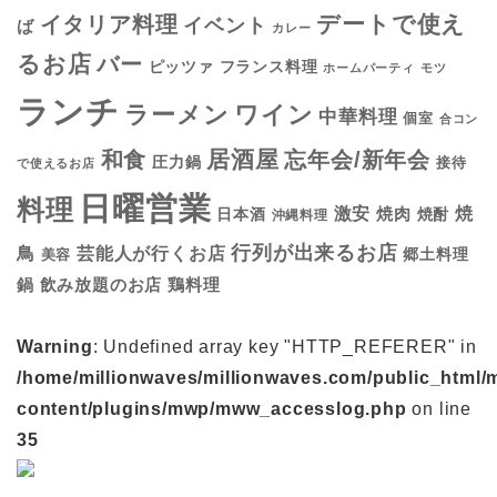
デートで使え
イタリア料理
イベント
ば
カレー
るお店
バー
フランス料理
ピッツァ
ホームパーティ
モツ
ランチ
ラーメン
ワイン
中華料理
個室
合コン
居酒屋
和食
忘年会/新年会
圧力鍋
接待
で使えるお店
日曜営業
料理
焼
激安
焼肉
日本酒
焼酎
沖縄料理
行列が出来るお店
鳥
芸能人が行くお店
美容
郷土料理
鍋
鶏料理
飲み放題のお店
Warning
: Undefined array key "HTTP_REFERER" in
/home/millionwaves/millionwaves.com/public_html/
content/plugins/mwp/mww_accesslog.php
on line
35