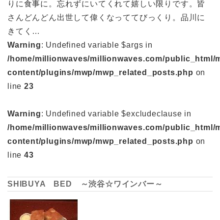
りに食事に。忘れずにいてくれて嬉しい限りです。皆
さんどんどん出世して偉くなっててびっくり。品川に
きてく…
Warning
: Undefined variable $args in
/home/millionwaves/millionwaves.com/public_html/
content/plugins/mwp/mwp_related_posts.php
on
line
23
Warning
: Undefined variable $excludeclause in
/home/millionwaves/millionwaves.com/public_html/
content/plugins/mwp/mwp_related_posts.php
on
line
43
SHIBUYA BED ～渋谷☆ワインバー～