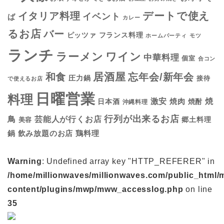
デートで使え
イタリア料理
イベント
ば
カレー
るお店
バー
フランス料理
ピッツァ
ホームパーティ
モツ
ランチ
ラーメン
ワイン
中華料理
個室
合コン
居酒屋
和食
忘年会/新年会
圧力鍋
接待
で使えるお店
日曜営業
料理
焼
激安
焼肉
日本酒
焼酎
沖縄料理
行列が出来るお店
鳥
芸能人が行くお店
美容
郷土料理
鍋
鶏料理
飲み放題のお店
Warning
: Undefined array key "HTTP_REFERER" in
/home/millionwaves/millionwaves.com/public_html/
content/plugins/mwp/mww_accesslog.php
on line
35