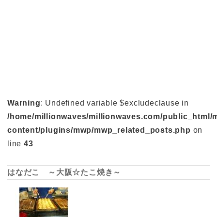
Warning
: Undefined variable $excludeclause in
/home/millionwaves/millionwaves.com/public_html/
content/plugins/mwp/mwp_related_posts.php
on
line
43
はなだこ ～大阪☆たこ焼き～