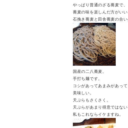
やっぱり普通のざる蕎麦で、
蕎麦の味を楽しんだ方がいい
石挽き蕎麦と田舎蕎麦の合い
国産の二八蕎麦。
手打ち麺です。
コシがあってあまみがあって
美味しい。
天ぷらもさくさく。
天ぷらがあまり得意ではない
私もこれならイケますね。