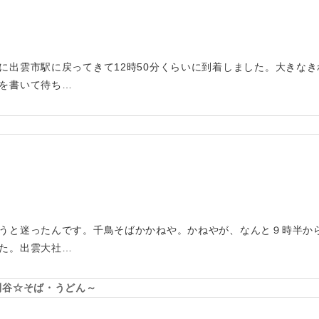
に出雲市駅に戻ってきて12時50分くらいに到着しました。大きな
を書いて待ち…
うと迷ったんです。千鳥そばかかねや。かねやが、なんと９時半か
た。出雲大社…
刈谷☆そば・うどん～