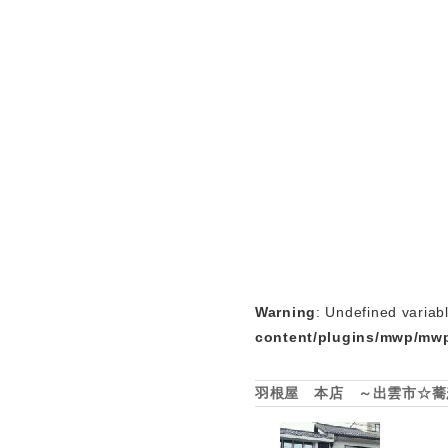
Warning
: Undefined variab
content/plugins/mwp/mwp
羽根屋 本店 ～出雲市☆蕎