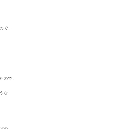
ので、
たので、
うな
ばの