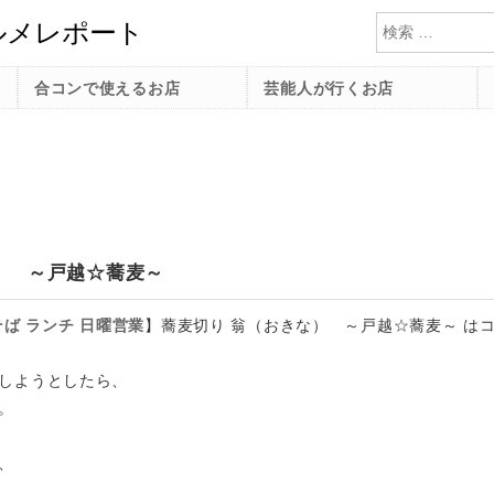
検索
合コンで使えるお店
芸能人が行くお店
） ～戸越☆蕎麦～
そば
ランチ
日曜営業
】
蕎麦切り 翁（おきな） ～戸越☆蕎麦～ は
しようとしたら、
。
、