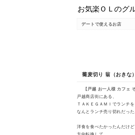
デートで使えるお店
蕎麦切り 翁（おきな
【
戸越
お一人様
カフェ
戸越商店街にある、
ＴＡＫＥＧＡＭＩでランチを
なんとランチ売り切れだった
洋食を食べたかったんだけど
方向転換して、