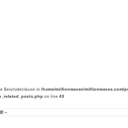
le $excludeclause in
/home/millionwaves/millionwaves.com/p
_related_posts.php
on line
43
麦～