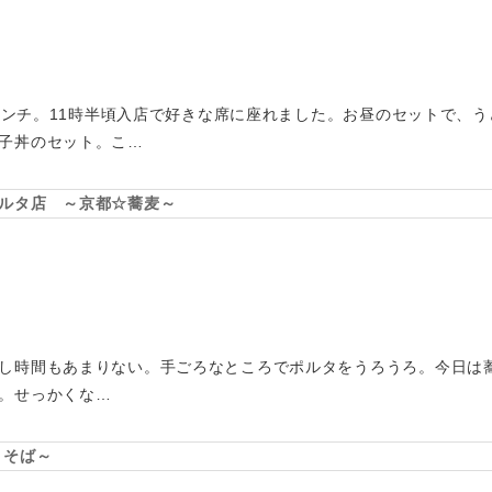
谷でランチ。11時半頃入店で好きな席に座れました。お昼のセットで、
子丼のセット。こ…
ルタ店 ～京都☆蕎麦～
し時間もあまりない。手ごろなところでポルタをうろうろ。今日は
。せっかくな…
・そば～